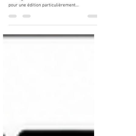
mémoire de Jean-Jacques Jullien
Les 21 et 22 août 2026, le Rallye d’Autun–La
Châtaigne retrouvera les routes du Morvan
pour une édition particulièrement
symbolique. Annoncée comme la 55ᵉ édition,
elle marquera également les 60 ans d’une
épreuve née en 1966. Bien plus qu’une
compétition automobile, ce rallye fait
désormais partie du patrimoine sportif
d’Autun et du Morvan. Il représente plusieurs
générations de pilotes, de copilotes, de
commissaires, de bénévoles, de partenaires
et de passionnés. Une histoir