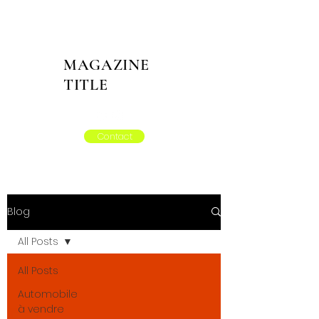
MAGAZINE
TITLE
Contact
Blog
All Posts
All Posts
Automobile
à vendre