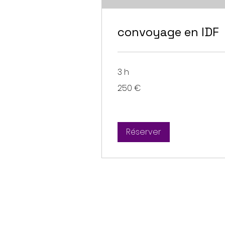
convoyage en IDF
3 h
250
250 €
euros
Réserver