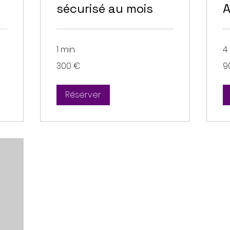
sécurisé au mois
A
1 min
4
300
90
300 €
9
euros
eu
Réserver