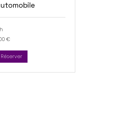
utomobile
 h
0
00 €
ros
Réserver