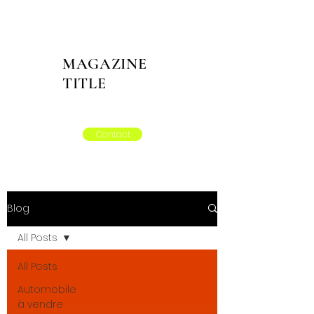
MAGAZINE
TITLE
Contact
Blog
All Posts
All Posts
Automobile
à vendre