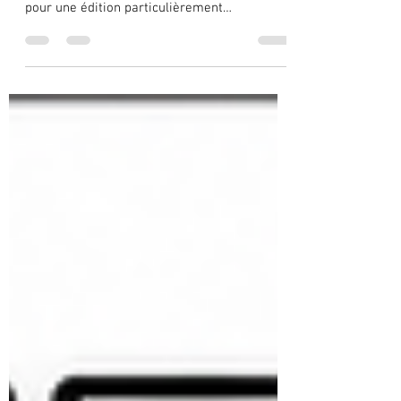
Les 21 et 22 août 2026, le Rallye d’Autun–La
Châtaigne retrouvera les routes du Morvan
pour une édition particulièrement
symbolique. Annoncée comme la 55ᵉ édition,
elle marquera également les 60 ans d’une
épreuve née en 1966. Bien plus qu’une
compétition automobile, ce rallye fait
désormais partie du patrimoine sportif
d’Autun et du Morvan. Il représente plusieurs
générations de pilotes, de copilotes, de
commissaires, de bénévoles, de partenaires
et de passionnés. Une histoir