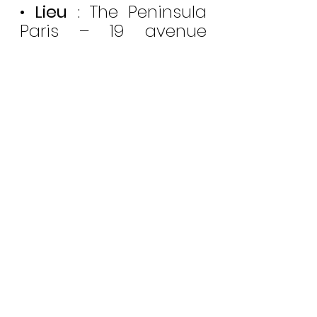
• 
Lieu
 : The Peninsula 
Paris – 19 avenue 
Kléber, Paris 16e
• 
Exposition publique
 : 
jusqu’au 27 janvier
• 
Vente aux 
enchères
 : mardi 27 
janvier à 14h
Un rendez-vous 
incontournable pour 
celles et ceux qui 
suivent de près 
l’évolution du 
marché 
de l’automobile de 
collection
, entre 
passion, expertise et 