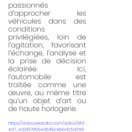
passionnés 
d’approcher les 
véhicules dans des 
conditions 
privilégiées, loin de 
l’agitation, favorisant 
l’échange, l’analyse et 
la prise de décision 
éclairée. Ici, 
l’automobile est 
traitée comme une 
œuvre, au même titre 
qu’un objet d’art ou 
de haute horlogerie.
https://video.wixstatic.com/video/0fd
4d7_ed2197855e0645c9bbdc5d290