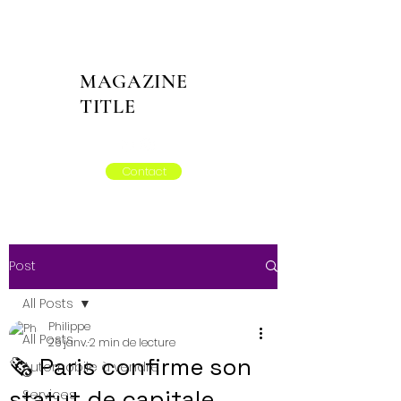
MAGAZINE
TITLE
Contact
Post
All Posts
Philippe
All Posts
26 janv.
2 min de lecture
🗞️ Paris confirme son
Automobile à vendre
statut de capitale
Services