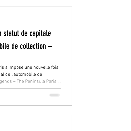
 invisibles du grand public.
 statut de capitale
ile de collection –
ris s’impose une nouvelle fois
al de l’automobile de
gends – The Peninsula Paris ,
tige orchestrée par Artcurial
aris , avenue Kléber. Inscrit
ar Week , cet événement ne se
ication. Il incarne une vision