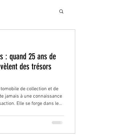
s : quand 25 ans de
vèlent des trésors
utomobile de collection et de
mite jamais à une connaissance
action. Elle se forge dans le
tions humaines, la confiance
identiels. Depuis plus de 25
clients fidèles — parfois
uent une source inestimable