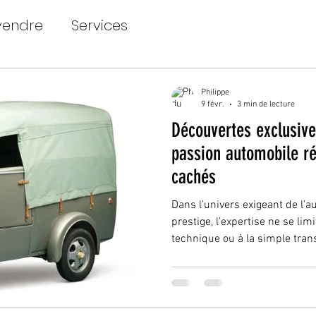
vendre
Services
Philippe
9 févr.
3 min de lecture
Découvertes exclusive
passion automobile ré
cachés
Dans l’univers exigeant de l’a
prestige, l’expertise ne se li
technique ou à la simple trans
temps long, à travers les rela
mutuelle et les échanges conf
ans, les liens noués avec des 
depuis mes débuts — constit