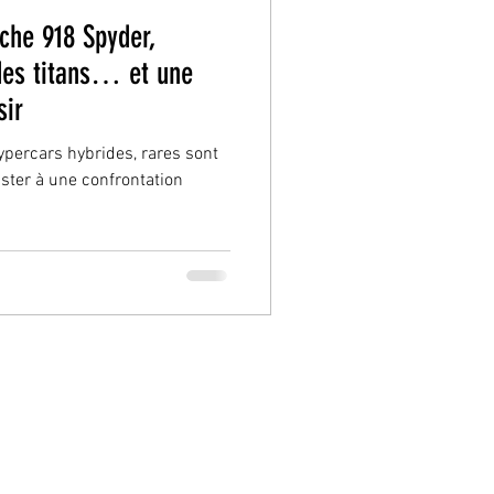
sche 918 Spyder,
des titans… et une
sir
ypercars hybrides, rares sont
ster à une confrontation