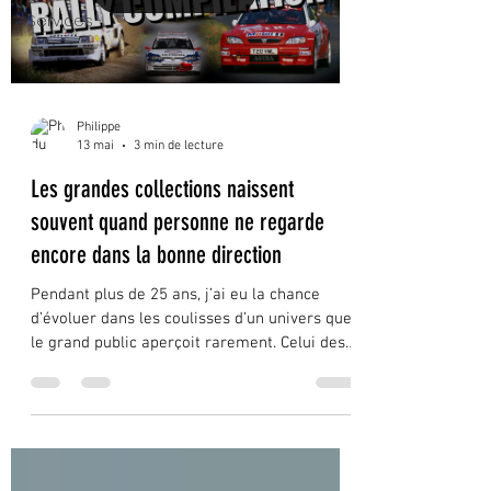
Services
Philippe
13 mai
3 min de lecture
Les grandes collections naissent
souvent quand personne ne regarde
encore dans la bonne direction
Pendant plus de 25 ans, j’ai eu la chance
d’évoluer dans les coulisses d’un univers que
le grand public aperçoit rarement. Celui des
collectionneurs.Des ventes privées.Des
garages confidentiels.Des paddocks.Des
échanges discrets entre passionnés.Et parfois
de discussions improbables autour de
voitures que beaucoup considéraient alors
comme “invendables”. Avec le recul, je crois