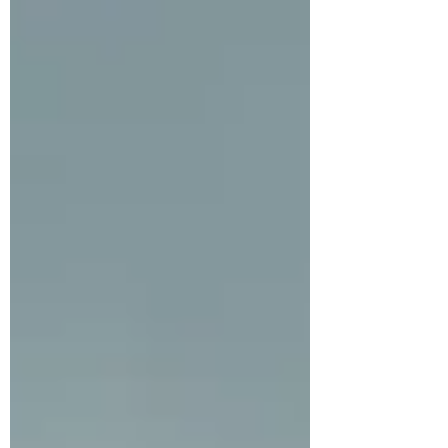
avoir compris une chose essentielle : les
grands mouvements du marché automobile
passion commencent