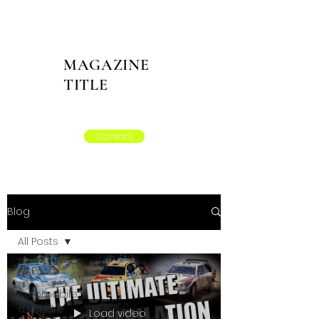
MAGAZINE
TITLE
Contact
Blog
All Posts
All Posts
Automobile
à vendre
Load video