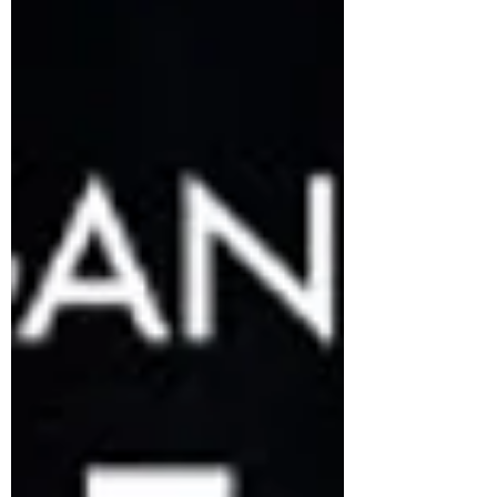
autour du rallye-raid moderne : une véritable
passerelle entre compétition et collection
automobile. Car aujourd’hui, le Dakar ne
provoque plus uniquement une émotion
sportive. Il suscite aussi une envie de
patrimoine roulant. Une envie de posséder
une part de cette histoire.