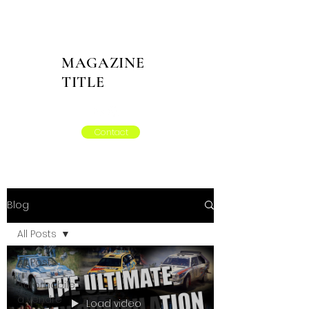
MAGAZINE
TITLE
Contact
Blog
All Posts
All Posts
Automobile
à vendre
Load video