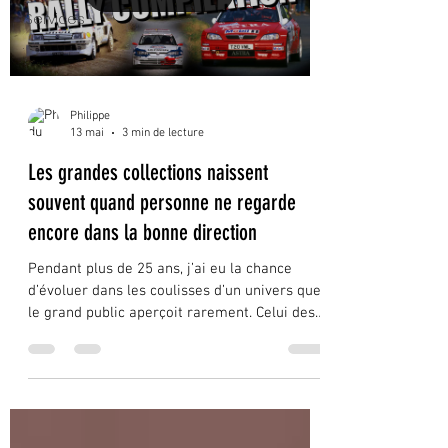
Services
Philippe
13 mai
3 min de lecture
Les grandes collections naissent
souvent quand personne ne regarde
encore dans la bonne direction
Pendant plus de 25 ans, j’ai eu la chance
d’évoluer dans les coulisses d’un univers que
le grand public aperçoit rarement. Celui des
collectionneurs.Des ventes privées.Des
garages confidentiels.Des paddocks.Des
échanges discrets entre passionnés.Et parfois
de discussions improbables autour de
voitures que beaucoup considéraient alors
comme “invendables”. Avec le recul, je crois