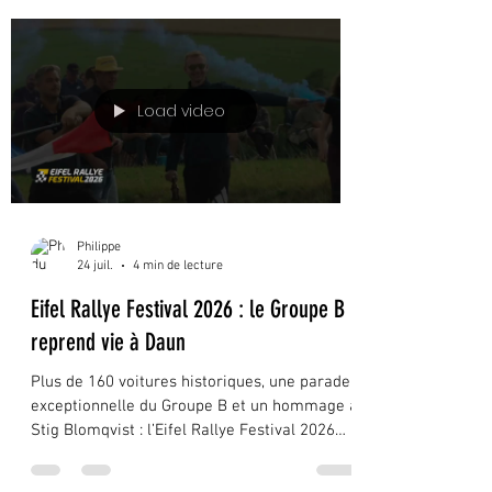
symbolique. Annoncée comme la 55ᵉ édition,
elle marquera également les 60 ans d’une
épreuve née en 1966. Bien plus qu’une
compétition automobile, ce rallye fait
désormais partie du patrimoine sportif
d’Autun et du Morvan. Il représente plusieurs
générations de pilotes, de copilotes, de
commissaires, de bénévoles, de partenaires
Load video
et de passionnés. Une histoir
Philippe
24 juil.
4 min de lecture
Eifel Rallye Festival 2026 : le Groupe B
reprend vie à Daun
Plus de 160 voitures historiques, une parade
exceptionnelle du Groupe B et un hommage à