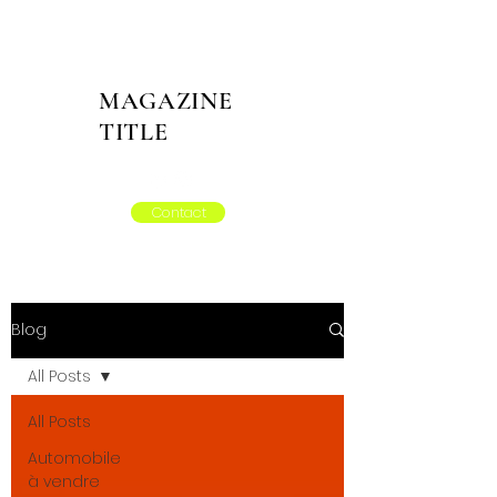
MAGAZINE
TITLE
Contact
Blog
All Posts
All Posts
Automobile
à vendre