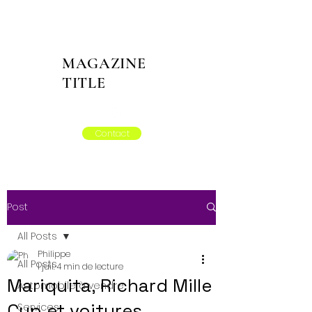
MAGAZINE
TITLE
Contact
Post
All Posts
Philippe
All Posts
1 juil.
4 min de lecture
Mariquita, Richard Mille
Automobile à vendre
Cup et voitures
Services