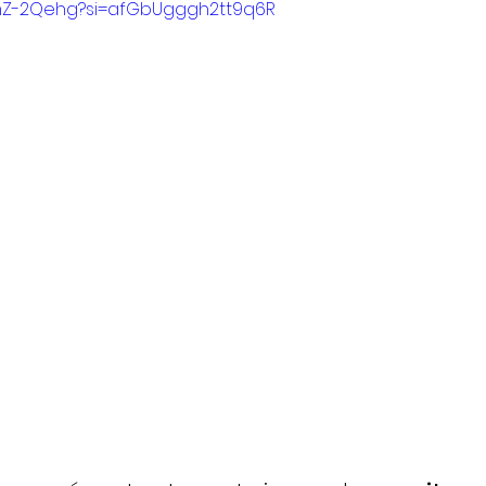
KzmZ-2Qehg?si=afGbUgggh2tt9q6R