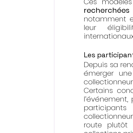
Ces modèles 
recherchées
notamment en 
leur éligib
internationaux
Les participan
Depuis sa ren
émerger une 
collectionneur
Certains conc
l’événement, 
participant
collectionneur
route plutôt