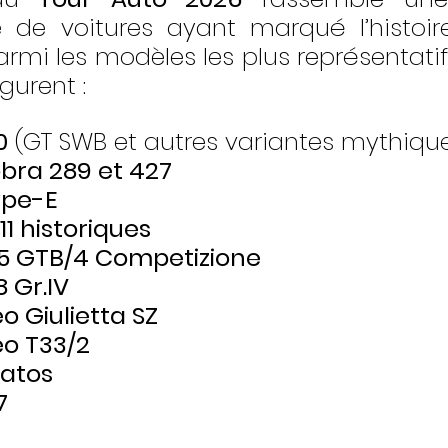
e de voitures ayant marqué l’histoir
rmi les modèles les plus représentatif
gurent :
0
 (GT SWB et autres variantes mythiqu
bra 289 et 427
ype-E
1 historiques
65 GTB/4 Competizione
8 Gr.IV
o Giulietta SZ
o T33/2
ratos
7