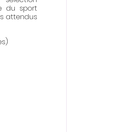
e du sport 
s attendus 
es)