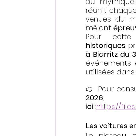
du mythique
réunit chaque
venues du mo
mêlant 
épreuv
Pour cett
historiques
 p
à Biarritz du
événements où
utilisées dans
👉 Pour consu
2026
ici
 :
https://fil
Les voitures 
Le plateau 