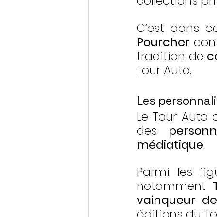
collections pri
C’est dans c
Pourcher
 con
tradition de 
c
Tour Auto.
Les personnali
Le Tour Auto 
des 
person
médiatique
.
Parmi les fig
notamment 
vainqueur de
éditions du To