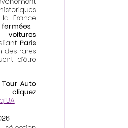
événement 
istoriques 
la France 
es fermées
.
 voitures 
liant 
Paris 
n des rares 
ent d’être 
 Tour Auto 
 
cliquez 
yqfBA
026
sélection 