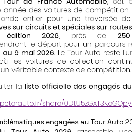
 
Tour de France Automobile
, cet 
 année des voitures de compétition h
nde entier pour une traversée de 
es sur circuits et spéciales sur rout
e 
édition 2026
, près de 
250
rendront le départ pour un parcours re
 3 au 9 mai 2026
. Le Tour Auto reste l’u
 les voitures de collection continu
 un véritable contexte de compétition.
lter la 
liste officielle des engagés du
,
es.peterauto.fr/share/0DtU5zGXT3KeGQp
emblématiques engagées au Tour Auto 2
du 
Tour Auto 2026
 rassemble une 