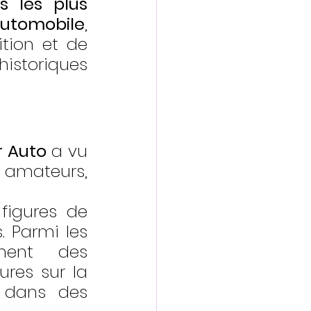
s les plus 
utomobile
, 
ion et de 
toriques 
r Auto
 a vu 
amateurs, 
figures de 
 Parmi les 
ment des 
res sur la 
 dans des 