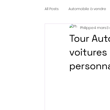
All Posts
Automobile à vendre
Philippe
4 mars
3
Tour Aut
voitures
personna