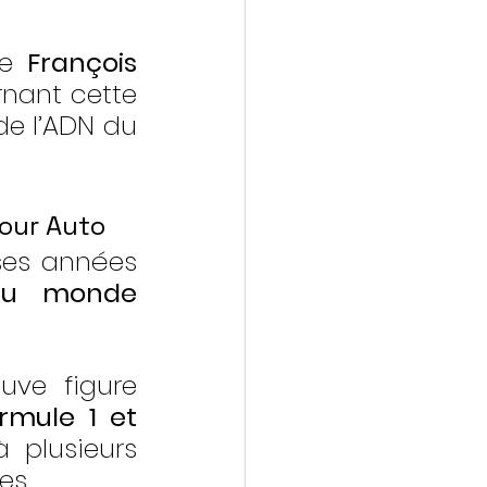
e 
François 
nant cette 
de l’ADN du 
Tour Auto
es années 
du monde 
ve figure 
rmule 1 et 
 plusieurs 
es.