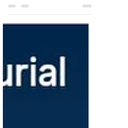
Ce week-end, le Circuit des 24 Heures du
Mans accueillera la toute première édition de
Le Mans Classic Legend, un événement
appelé à devenir l’un des rendez-vous
majeurs du calendrier automobile européen.
Depuis plus de vingt ans, Le Mans Classic
s’est imposé comme une référence mondiale
pour les passionnés d’automobiles
historiques. Des milliers de collectionneurs,
pilotes, restaurateurs et amateurs de sport
automobile s’y retrouvent pour célébrer les
machines qui ont écrit