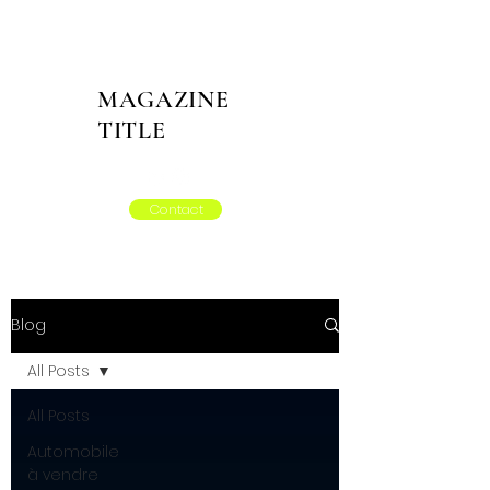
MAGAZINE
TITLE
Contact
Blog
All Posts
All Posts
Automobile
à vendre