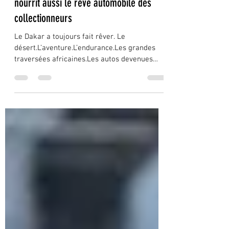
12 mai
2 min de lecture
Dakar 2027 : quand le rallye-raid
nourrit aussi le rêve automobile des
collectionneurs
Le Dakar a toujours fait rêver. Le
désert.L’aventure.L’endurance.Les grandes
traversées africaines.Les autos devenues
légendaires. Mais le Dakar 2027 semble aussi
confirmer quelque chose de plus profond
autour du rallye-raid moderne : une véritable
passerelle entre compétition et collection
automobile. Car aujourd’hui, le Dakar ne
provoque plus uniquement une émotion
sportive. Il suscite aussi une envie de
patrimoine roulant. Une envie de posséder
une part de cette histoire.