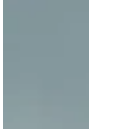
avoir compris une chose essentielle : les
grands mouvements du marché automobile
passion commencent