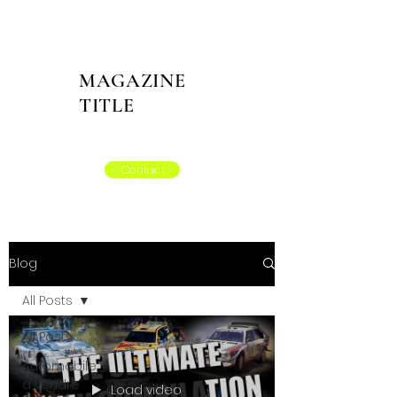
MAGAZINE
TITLE
Contact
Blog
All Posts
All Posts
Automobile
à vendre
Load video