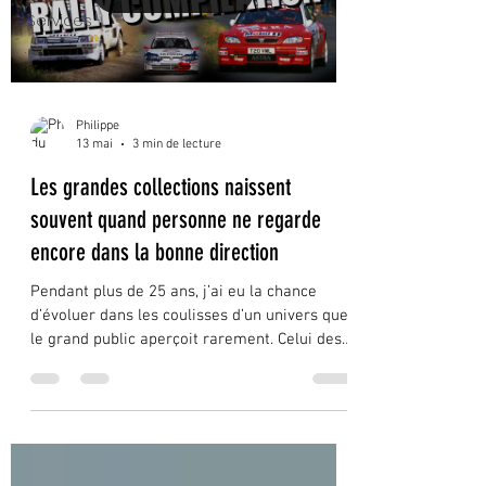
Services
Philippe
13 mai
3 min de lecture
Les grandes collections naissent
souvent quand personne ne regarde
encore dans la bonne direction
Pendant plus de 25 ans, j’ai eu la chance
d’évoluer dans les coulisses d’un univers que
le grand public aperçoit rarement. Celui des
collectionneurs.Des ventes privées.Des
garages confidentiels.Des paddocks.Des
échanges discrets entre passionnés.Et parfois
de discussions improbables autour de
voitures que beaucoup considéraient alors
comme “invendables”. Avec le recul, je crois