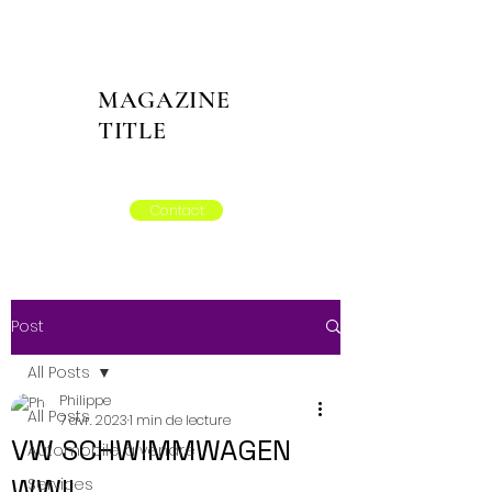
MAGAZINE
TITLE
Contact
Post
All Posts
Philippe
All Posts
7 avr. 2023
1 min de lecture
VW SCHWIMMWAGEN
Automobile à vendre
WWII
Services