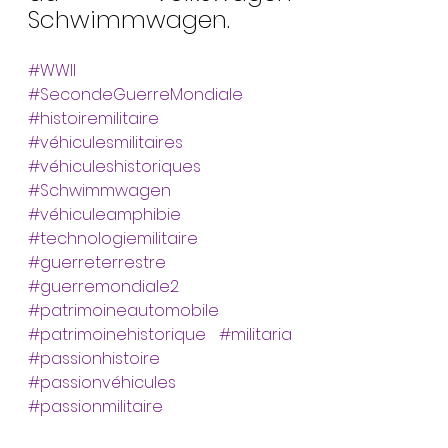
Schwimmwagen.
#WWII
#SecondeGuerreMondiale
#histoiremilitaire
#véhiculesmilitaires
#véhiculeshistoriques
#Schwimmwagen
#véhiculeamphibie
#technologiemilitaire
#guerreterrestre
#guerremondiale2
#patrimoineautomobile
#patrimoinehistorique
#militaria
#passionhistoire
#passionvéhicules
#passionmilitaire