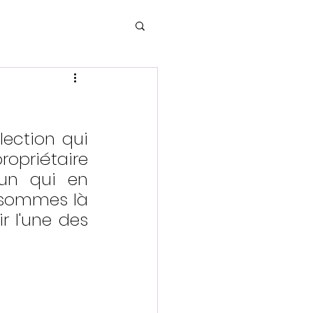
ection qui 
opriétaire 
un qui en 
 sommes là 
r l'une des 