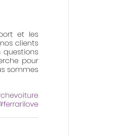
rt et les 
nos clients 
 questions 
erche pour 
ous sommes 
chevoiture
#ferrarilove