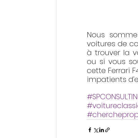
Nous sommes 
voitures de co
à trouver la v
ou si vous so
cette Ferrari 
impatients d'e
#SPCONSULTI
#voitureclass
#cherchepropr