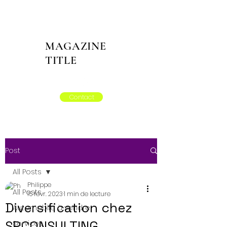
MAGAZINE
TITLE
Contact
Post
All Posts
Philippe
All Posts
15 févr. 2023
1 min de lecture
Diversification chez
Automobile à vendre
SPCONSULTING
Services