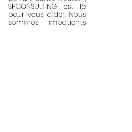
SPCONSULTING est là 
pour vous aider. Nous 
sommes impatients 
de travailler avec vous 
pour vous aider à 
trouver l'œuvre 
parfaite pour votre 
collection
Voir tout
Posts récents