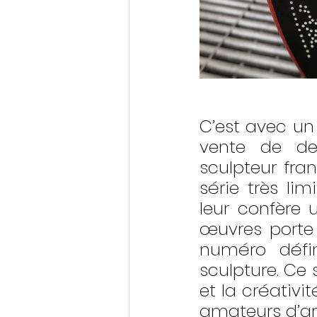
C’est avec un 
vente de deu
sculpteur fra
série très lim
leur confère 
œuvres porte 
numéro défin
sculpture. Ce 
et la créativi
amateurs d’ar