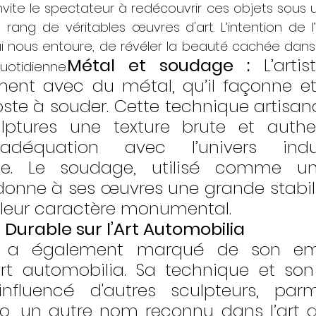
nvite le spectateur à redécouvrir ces objets sous un
 rang de véritables œuvres d'art. L’intention de l’
i nous entoure, de révéler la beauté cachée dans
Métal et soudage :
 L’artis
otidienne.
ment avec du métal, qu’il façonne e
ste à souder. Cette technique artisana
lptures une texture brute et authen
adéquation avec l’univers indus
ile. Le soudage, utilisé comme un
donne à ses œuvres une grande stabilit
 leur caractère monumental.
 Durable sur l’Art Automobilia
et a également marqué de son emp
rt automobilia. Sa technique et son
nfluencé d'autres sculpteurs, parmi
ho, un autre nom reconnu dans l’art a