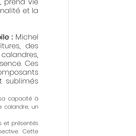
 prend vie 
alité et la 
le :
 Michel 
tures, des 
calandres, 
sence. Ces 
mposants 
 sublimés 
sa capacité à 
 calandre, un 
 et présentés 
ctive. Cette 