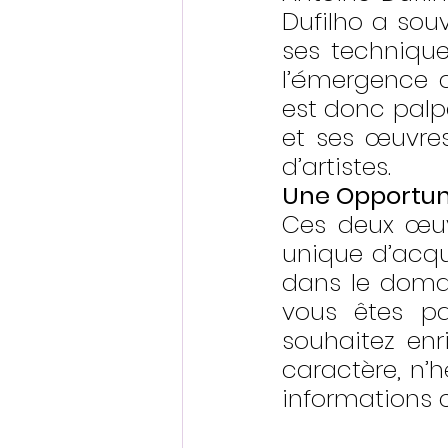
Dufilho a souv
ses techniques
l’émergence d
est donc palpa
et ses œuvres
d’artistes.
Une Opportuni
Ces deux œuvr
unique d’acqué
dans le domai
vous êtes pas
souhaitez enr
caractère, n’
informations 