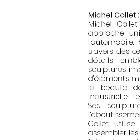
Michel Collet 
Michel Collet
approche uniq
l'automobile
travers des œ
détails embl
sculptures imp
d'éléments mé
la beauté de
industriel et t
Ses sculptur
l’aboutissemen
Collet utili
assembler les