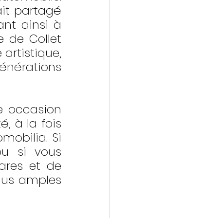
it partagé 
nt ainsi à 
 de Collet 
rtistique, 
énérations 
 occasion 
 à la fois 
obilia. Si 
u si vous 
ares et de 
lus amples 