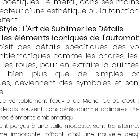
t poétiques. Le métal, dans ses mains,
vecteur d’une esthétique où la fonctionn
tent.
tyle : L’Art de Sublimer les Détails
 les éléments iconiques de l’automobi
oisit des détails spécifiques des voi
mblématiques comme les phares, les 
es roues, pour en extraire la quintes
s, bien plus que de simples co
s, deviennent des symboles et sont
e.
ue véritablement l'œuvre de Michel Collet, c’est 
détails souvent considérés comme ordinaires. Une
tres éléments emblématiqu
nt perçus à une taille modeste, sont transformés
e imposante, offrant ainsi une nouvelle perspe