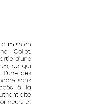
la mise en 
l Collet, 
rtie d’une 
es, ce qui 
 L'une des 
ncore sans 
ccès à la 
thenticité 
ionneurs et 