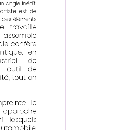
 angle inédit, 
artiste est de 
 des éléments 
te travaille 
t assemble 
le confère 
tique, en 
triel de 
 outil de 
é, tout en 
reinte le 
 approche 
 lesquels 
utomobile. 