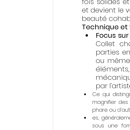
fois solides e
et devient le 
beauté cohabi
Technique et S
Focus sur
Collet ch
parties e
ou même l
élément
mécanique
par l'artist
Ce qui disting
magnifier des 
phare ou d'au
es, généraleme
sous une form