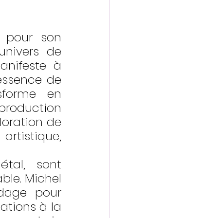
u pour son 
nivers de 
nifeste à 
essence de 
sforme en 
production 
oration de 
tistique, 
tal, sont 
le. Michel 
dage pour 
tions à la 