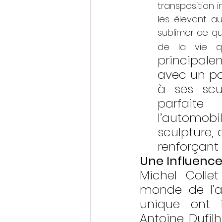
transposition i
les élevant au
sublimer ce qu
de la vie qu
principale
avec un po
à ses scu
parfaite 
l’automob
sculpture, 
renforçant
Une Influence
Michel Coll
monde de l’a
unique ont i
Antoine Dufil