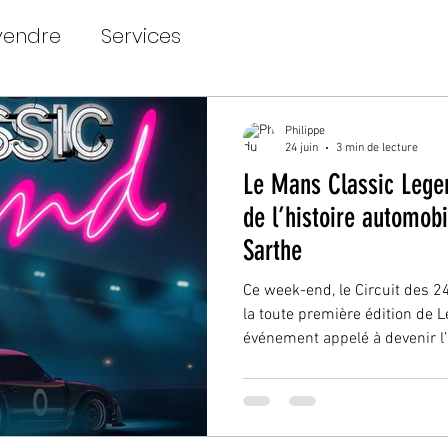
vendre
Services
Philippe
24 juin
3 min de lecture
Le Mans Classic Lege
de l’histoire automobi
Sarthe
Ce week-end, le Circuit des 
la toute première édition de 
événement appelé à devenir l
du calendrier automobile eur
ans, Le Mans Classic s’est 
mondiale pour les passionnés
Des milliers de collectionneur