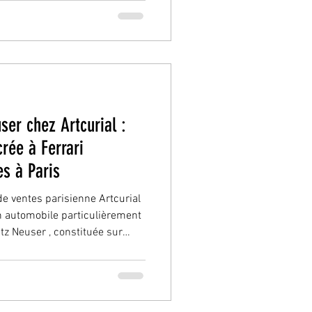
le allemande inaugure un
finir les équilibres du marché
Un lancement très attendu
nisée par Messe Essen, cette
s
user chez Artcurial :
rée à Ferrari
s à Paris
e ventes parisienne Artcurial
n automobile particulièrement
ritz Neuser , constituée sur
n des acteurs historiques du
 Cette vente rassemble 30
accompagnées d’environ 300
es mécaniques , offrant un