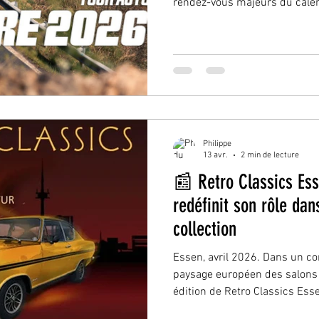
rendez-vous majeurs du cale
Plus qu’un événement, c’est 
culture où la mécanique, l’hist
rencontrent sur route ouverte
comme une expérience Tout 
atmosphère toujours particuli
excitation palpable. Très vite, 
Philippe
13 avr.
2 min de lecture
📰 Retro Classics Ess
redéfinit son rôle dan
collection
Essen, avril 2026. Dans un c
paysage européen des salons 
édition de Retro Classics Essen 2026 marque
stratégique. Là où se tenait 