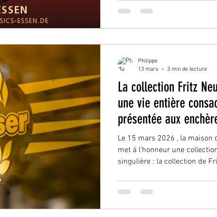
Techno-Classica Essen, la vil
nouveau format, appelé à redé
des véhicules de collection. 
dans un lieu symbolique Orga
première édition s’inscrit dan
Philippe
13 mars
3 min de lecture
La collection Fritz Ne
une vie entière consac
présentée aux enchère
Le 15 mars 2026 , la maison d
met à l’honneur une collectio
singulière : la collection de F
plus de six décennies par l’u
réseau Ferrari en Allemagne.
automobiles de collection , 
lots d’automobilia et de pièc