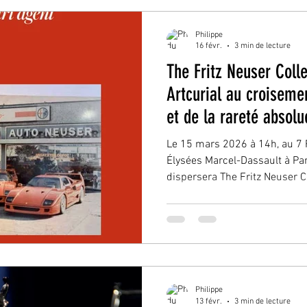
témoignage rare de la passio
grandes sportives italiennes.
Philippe
16 févr.
3 min de lecture
The Fritz Neuser Colle
Artcurial au croisemen
et de la rareté absolu
Le 15 mars 2026 à 14h, au 7
Élysées Marcel-Dassault à Par
dispersera The Fritz Neuser Co
Agent .Au-delà d’une simple va
comme un moment charnière 
collection en 2026. Nous ne
accumulation opportuniste, m
cohérente d’un parcours de p
des sportives italiennes. Con
Philippe
13 févr.
3 min de lecture