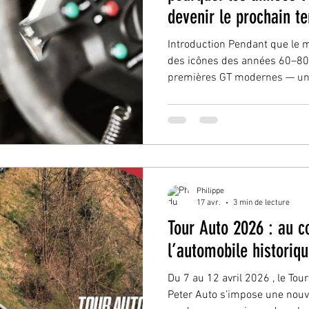
devenir le prochain te
collectionneurs
Introduction Pendant que le m
des icônes des années 60–80
premières GT modernes — un 
dans une relative discrétion.Su
signaux s’accumulent : deman
autos authentiques, intérêt c
encore utilisables. Les voitur
début 2000 — longtemps per
— semblent aujourd’hui à un 
Philippe
17 avr.
3 min de lecture
Tour Auto 2026 : au 
l’automobile historiqu
Du 7 au 12 avril 2026 , le To
Peter Auto s’impose une nouv