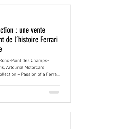
n d’un homme pour les
ction : une vente
t de l’histoire Ferrari
e
 Rond-Point des Champs-
is, Artcurial Motorcars
llection – Passion of a Ferrari
cation, cette vente s’inscrit
du marché des voitures de
 sommes pas face à une
ais à la transmission
lus de 60 ans dans l’univers
texte marché 202