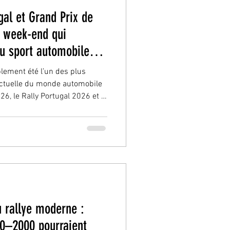
al et Grand Prix de
n week-end qui
du sport automobile
lement été l’un des plus
 actuelle du monde automobile
26, le Rally Portugal 2026 et le
ue 2026, trois univers
mais avec un point commun
et l’expérience vécue
s. Tour Auto 2026 : bien plus
r Auto continue sa
Peter Auto n
u rallye moderne :
90–2000 pourraient