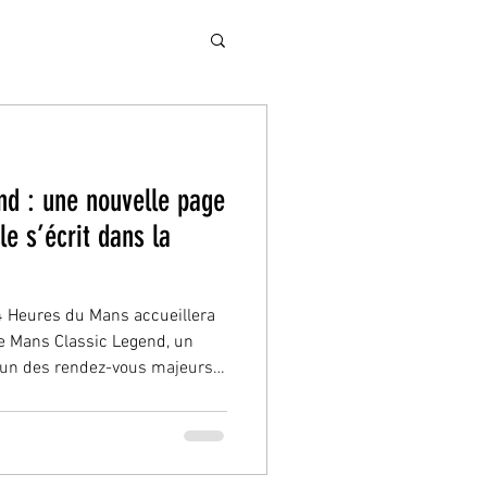
nd : une nouvelle page
le s’écrit dans la
24 Heures du Mans accueillera
Le Mans Classic Legend, un
’un des rendez-vous majeurs
opéen. Depuis plus de vingt
imposé comme une référence
 d’automobiles historiques.
s, pilotes, restaurateurs et