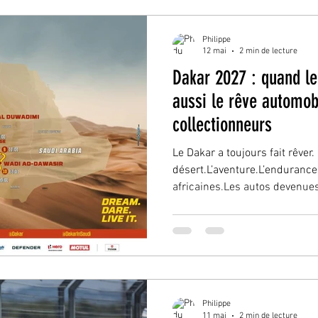
amateurs de sport automobile 
les machines qui ont écrit
Philippe
12 mai
2 min de lecture
Dakar 2027 : quand le 
aussi le rêve automob
collectionneurs
Le Dakar a toujours fait rêver.
désert.L’aventure.L’enduranc
africaines.Les autos devenues
2027 semble aussi confirmer
profond autour du rallye-raid
passerelle entre compétition e
aujourd’hui, le Dakar ne pro
émotion sportive. Il suscite a
roulant. Une envie de posséder
Philippe
11 mai
2 min de lecture