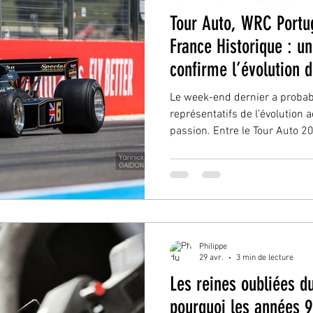
Tour Auto, WRC Portug
France Historique : u
confirme l’évolution 
passion
Le week-end dernier a probab
représentatifs de l’évolution
passion. Entre le Tour Auto 20
Grand Prix de France Historiq
différents se sont croisés… 
évident :l’émotion mécanique 
deviennent désormais centrale
qu’un rallye historique Le Tou
transformation. L’événement 
Philippe
29 avr.
3 min de lecture
Les reines oubliées d
pourquoi les années 