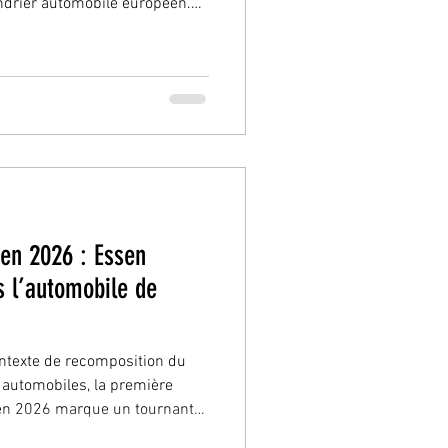
ndrier automobile européen.
une immersion totale dans une
oire et l’émotion se
. Une traversée pensée
commence à Paris, dans une
ère, entre tension contenue et
le convoi
en 2026 : Essen
s l’automobile de
ontexte de recomposition du
automobiles, la première
 un tournant
historiquement la mythique