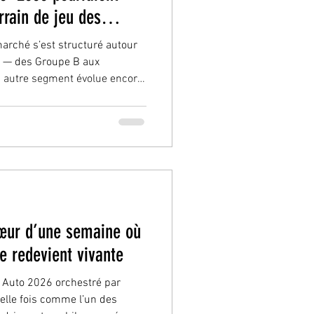
rrain de jeu des
arché s’est structuré autour
 — des Groupe B aux
autre segment évolue encore
r le terrain, pourtant, les
des ciblées, raréfaction des
roissant pour des voitures
es de rallye des années 90 à
çues comme “trop récentes”
point de
cœur d’une semaine où
e redevient vivante
ur Auto 2026 orchestré par
elle fois comme l’un des