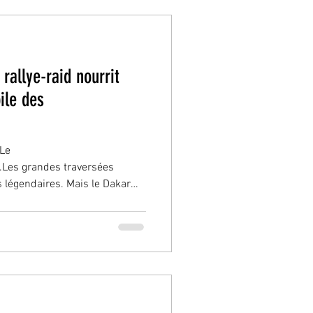
s’y retrouvent pour célébrer
rallye-raid nourrit
ile des
 Le
e.Les grandes traversées
 légendaires. Mais le Dakar
 quelque chose de plus
 moderne : une véritable
t collection automobile. Car
voque plus uniquement une
ussi une envie de patrimoine
 une part de cette histoire.