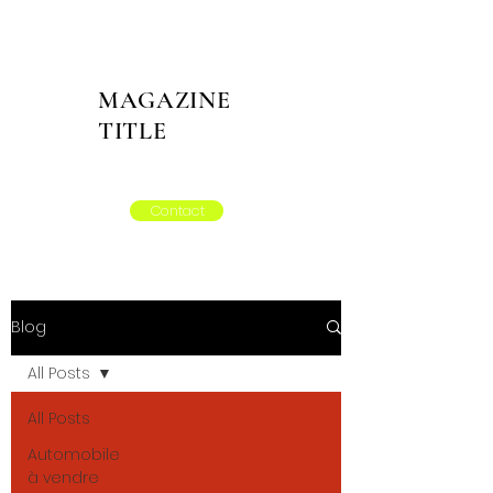
MAGAZINE
TITLE
Contact
Blog
All Posts
All Posts
Automobile
à vendre