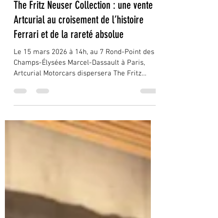
Philippe
16 févr.
3 min de lecture
The Fritz Neuser Collection : une vente
Artcurial au croisement de l’histoire
Ferrari et de la rareté absolue
Le 15 mars 2026 à 14h, au 7 Rond-Point des
Champs-Élysées Marcel-Dassault à Paris,
Artcurial Motorcars dispersera The Fritz
Neuser Collection – Passion of a Ferrari
Agent .Au-delà d’une simple vacation, cette
vente s’inscrit comme un moment charnière
du marché des voitures de collection en 2026.
Nous ne sommes pas face à une
accumulation opportuniste, mais à la
transmission cohérente d’un parcours de plus
de 60 ans dans l’univers des sportives
italiennes. Contexte marché 202