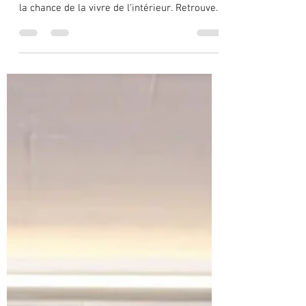
Philippe
28 janv.
2 min de lecture
RM Sotheby’s Paris 2026 au Carrousel
du Louvre
RM Sotheby’s Paris 2026 au Carrousel du
Louvre : une vente déjà légendaire, et j’ai eu
la chance de la vivre de l’intérieur. Retrouvez
toutes mes photos de cette journée ici : Cette
13ᵉ édition s’impose comme un moment
historique, avec un catalogue resserré à 97
lots mais d’une intensité rare, mêlant icônes
de Maranello, hypercars contemporaines et
machines de course au pedigree
irréprochable. Le cadre des Salles du
Carrousel, au pied du Louvre, offre un écrin
presque muséal