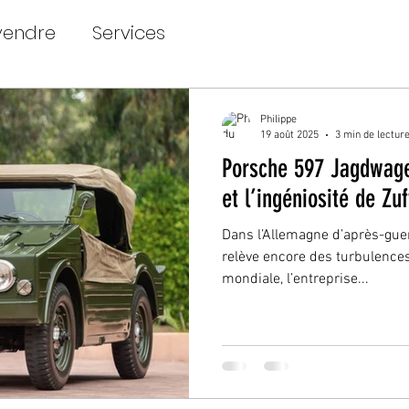
vendre
Services
Philippe
19 août 2025
3 min de lectur
Porsche 597 Jagdwagen
et l’ingéniosité de Zu
Dans l’Allemagne d’après-guer
relève encore des turbulence
mondiale, l’entreprise...