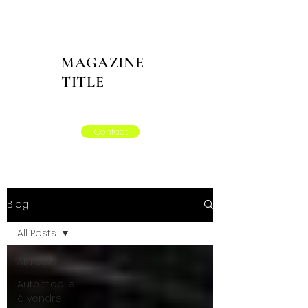
MAGAZINE
TITLE
Contact
Blog
All Posts
All Posts
Automobile
à vendre