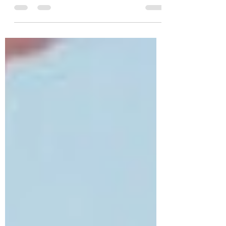
La Fédération Internationale de l'Automobile
a récemment fait évoluer la réglementation
du Championnat d’Europe des Rallyes
Historiques avec l’introduction d’une nouvelle
catégorie baptisée « Pré-2000 » . Cette
modification réglementaire autorise
désormais l’engagement de voitures de rallye
construites entre 1993 et 2000 , notamment
les Kit-Car , les Groupe A et les World Rally
Car (WRC) . Cette décision marque un
tournant pour le rallye historique. Elle ouvre
en effet les p