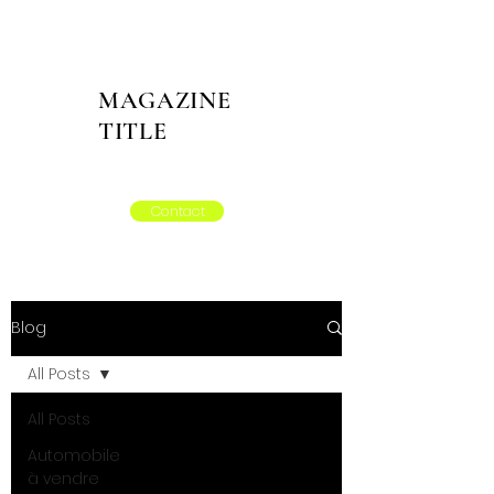
MAGAZINE
TITLE
Contact
Blog
All Posts
All Posts
Automobile
à vendre