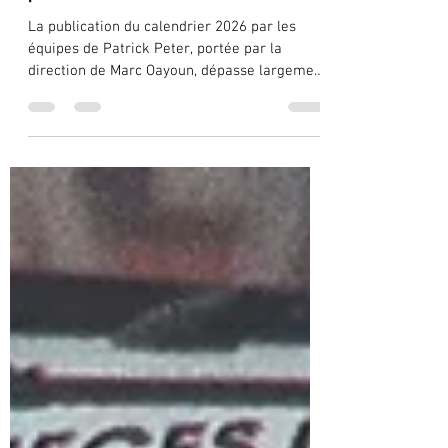
📰 Automobile de collection : le
calendrier 2026 confirme une nouvelle
phase de marché
La publication du calendrier 2026 par les
équipes de Patrick Peter, portée par la
direction de Marc Oayoun, dépasse largement
le cadre d’une simple annonce
événementielle.Elle s’impose comme un
véritable indicateur de tendance , révélateur
des mutations profondes qui traversent
aujourd’hui le marché de l’automobile de
collection. Derrière cette programmation, on
perçoit une lecture fine du marché :👉
structuration des événements 👉 montée en
gamme assumée 👉 cohérence globale