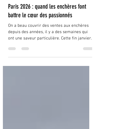
Philippe
2 févr.
4 min de lecture
Paris 2026 : quand les enchères font
battre le cœur des passionnés
On a beau couvrir des ventes aux enchères
depuis des années, il y a des semaines qui
ont une saveur particulière. Cette fin janvier
2026 à Paris en fait partie. Entre l’écrin
feutré du Peninsula choisi par Artcurial et la
grand-messe orchestrée par RM Sotheby’s, la
capitale s’est offerte un rôle que les
passionnés lui reconnaissent volontiers : celui
de scène principale du théâtre automobile.
Automobile Legends : Artcurial joue la carte
de l’émotion Pousser la porte du Penins