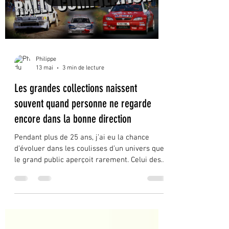
Services
Philippe
13 mai
3 min de lecture
Les grandes collections naissent
souvent quand personne ne regarde
encore dans la bonne direction
Pendant plus de 25 ans, j’ai eu la chance
d’évoluer dans les coulisses d’un univers que
le grand public aperçoit rarement. Celui des
collectionneurs.Des ventes privées.Des
garages confidentiels.Des paddocks.Des
échanges discrets entre passionnés.Et parfois
de discussions improbables autour de
voitures que beaucoup considéraient alors
comme “invendables”. Avec le recul, je crois