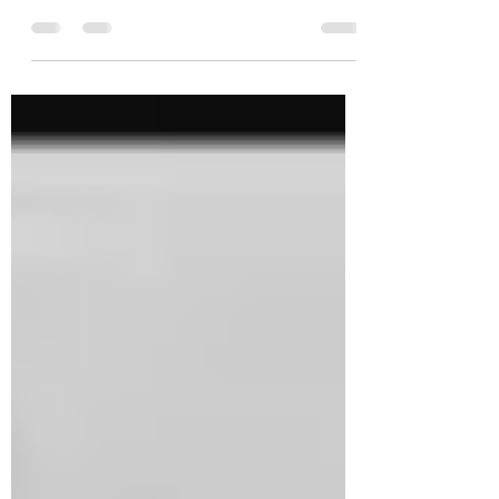
Posséder une voiture de collection, c’est bien
plus qu’un simple plaisir. Entre les
démarches administratives, l’entretien, la...