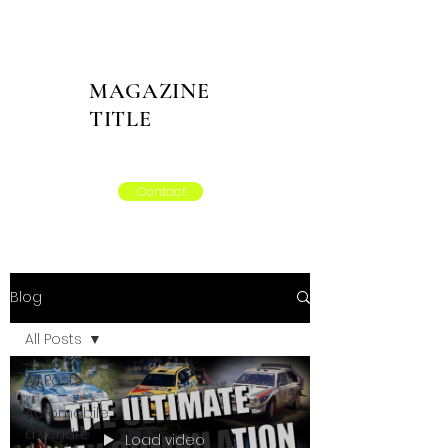
MAGAZINE
TITLE
Contact
Blog
All Posts
All Posts
Automobile
à vendre
Load video