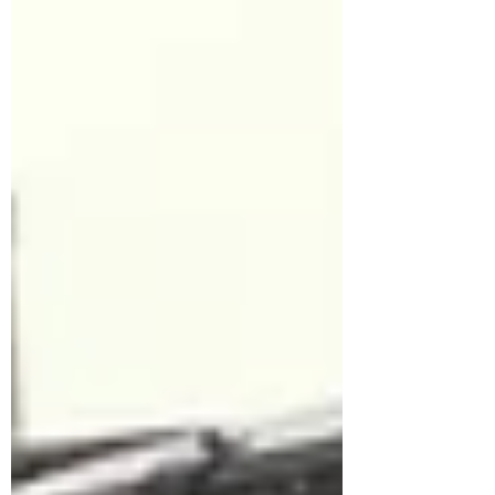
avoir compris une chose essentielle : les
grands mouvements du marché automobile
passion commencent