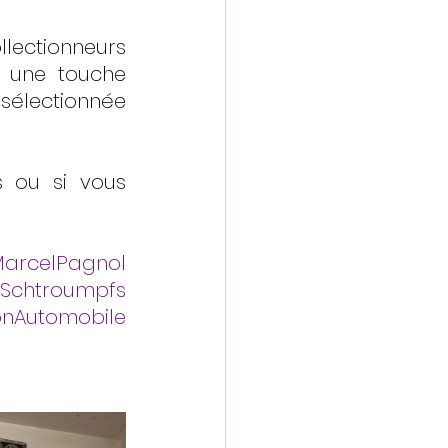
ectionneurs 
 une touche 
sélectionnée 
 ou si vous 
arcelPagnol
Schtroumpfs
onAutomobile