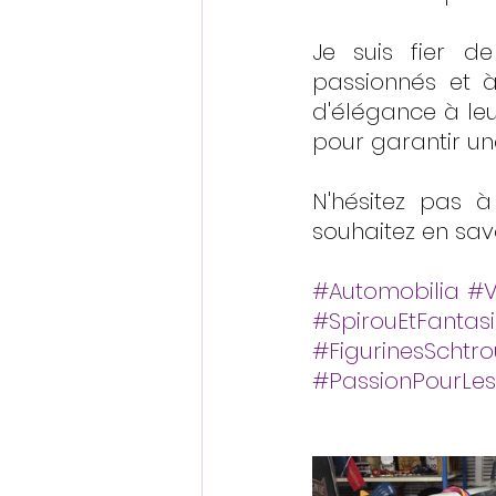
Je suis fier d
passionnés et à
d'élégance à leu
pour garantir un
N'hésitez pas à
souhaitez en savo
#Automobilia
#V
#SpirouEtFantas
#FigurinesSchtr
#PassionPourLes