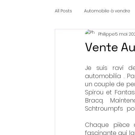
All Posts
Automobile à vendre
Philippe
5 mai 20
Vente Au
Je suis ravi d
automobilia . Par
un couple de per
Spirou et Fantas
Bracq. Mainten
Schtroumpfs  pou
Chaque pièce d
fascinante qui l