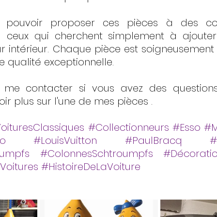
e pouvoir proposer ces pièces à des coll
 ceux qui cherchent simplement à ajouter
r intérieur. Chaque pièce est soigneusement 
e qualité exceptionnelle.
 me contacter si vous avez des questions
ir plus sur l'une de mes pièces .
oituresClassiques
#Collectionneurs
#Esso
#M
io
#LouisVuitton
#PaulBracq
#
oumpfs
#ColonnesSchtroumpfs
#Décorati
Voitures
#HistoireDeLaVoiture