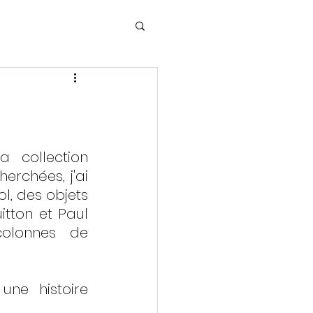
collection 
rchées, j'ai 
, des objets 
tton et Paul 
olonnes de 
ne histoire 