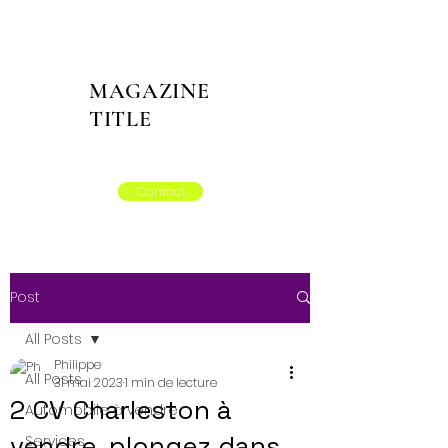
MAGAZINE
TITLE
Contact
Post
All Posts
Philippe
All Posts
31 mai 2023
1 min de lecture
2 CV Charleston à
Automobile à vendre
vendre, plongez dans
Services