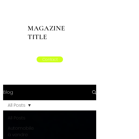
MAGAZINE
TITLE
Contact
Blog
All Posts
All Posts
Automobile
à vendre