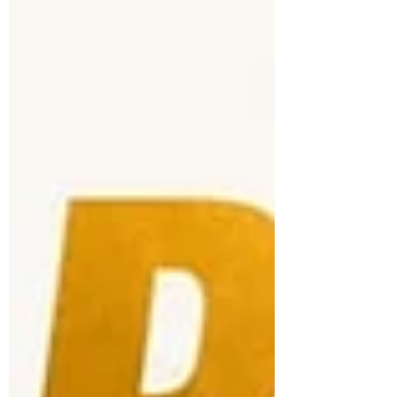
passionnantes du sport automobile moderne.
D’un côté, l’Ardeca Ypres Rally, monument de
l’asphalte européen, avec ses routes étroites,
ses changements d’adhérence et son
atmosphère unique au cœur de la Belgique.
De l’autre, l’Italian Baja, terrain d’expression
du rallye-raid, où la vitesse ne suffit jamais
san