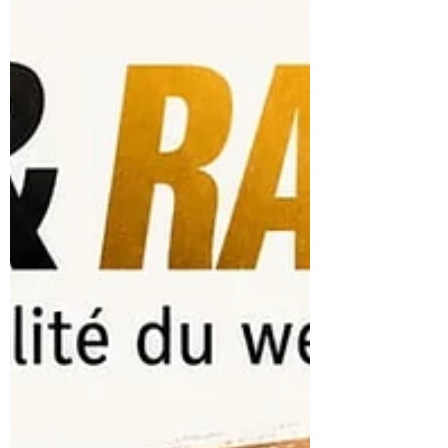
passionnantes du sport automobile moderne.
D’un côté, l’Ardeca Ypres Rally, monument de
l’asphalte européen, avec ses routes étroites,
ses changements d’adhérence et son
atmosphère unique au cœur de la Belgique.
De l’autre, l’Italian Baja, terrain d’expression
du rallye-raid, où la vitesse ne suffit jamais
san