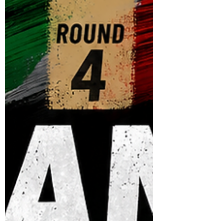
Philippe
24 juin
3 min de lecture
Le Mans Classic Legend : une nouvelle
page de l’histoire automobile s’écrit
dans la Sarthe
Ce week-end, le Circuit des 24 Heures du
Mans accueillera la toute première édition de
Le Mans Classic Legend, un événement
appelé à devenir l’un des rendez-vous
majeurs du calendrier automobile européen.
Depuis plus de vingt ans, Le Mans Classic
s’est imposé comme une référence mondiale
pour les passionnés d’automobiles
historiques. Des milliers de collectionneurs,
pilotes, restaurateurs et amateurs de sport
automobile s’y retrouvent pour célébrer les
machines qui ont écrit