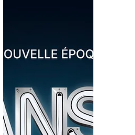
particulièrement intéressant. Non pas
seulement parce que plusieurs épreuves
importantes se déroulent sur le même week-
end, mais parce qu’elles racontent, chacune à
leur manière, la richesse d’une discipline qui
ne cesse de se réinventer. Du rallye-raid
italien à l’asphalte belge, en passant par les
pistes cassantes de l’Acropole, le sport
automobile montre ici toute sa profondeur :
vitesse, endurance, stratégie, mécanique,
image, patrimoi