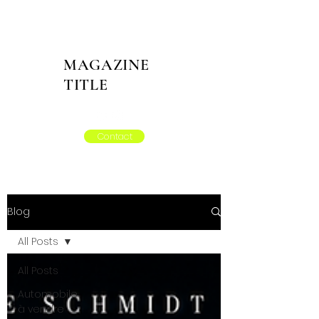
MAGAZINE
TITLE
Contact
Blog
All Posts
All Posts
Automobile
à vendre