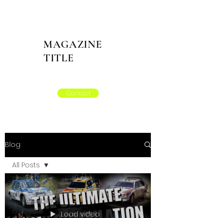
MAGAZINE
TITLE
Contact
Blog
All Posts
All Posts
Automobile
à vendre
Load video