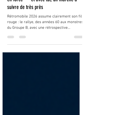
🏁 Rétromobile 2026 : le rallye revient
en force — et avec lui, un marché à
suivre de très près
Rétromobile 2026 assume clairement son fil
rouge : le rallye, des années 60 aux monstres
du Groupe B, avec une rétrospective
immersive installée à la Porte de Versailles.
Pour une page web, ce choix n’est pas
seulement une belle histoire à raconter : c’est
un marqueur de tendance pour un segment
de marché très précis, où passion et
investissement commencent à marcher main
dans la main. Rétromobile 2026 : le rallye en
vitrine Pour sa 50e édition, Rétromobile
consacre une grand