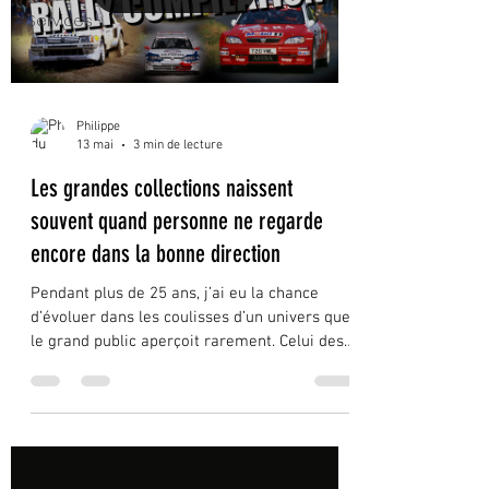
Services
Philippe
13 mai
3 min de lecture
Les grandes collections naissent
souvent quand personne ne regarde
encore dans la bonne direction
Pendant plus de 25 ans, j’ai eu la chance
d’évoluer dans les coulisses d’un univers que
le grand public aperçoit rarement. Celui des
collectionneurs.Des ventes privées.Des
garages confidentiels.Des paddocks.Des
échanges discrets entre passionnés.Et parfois
de discussions improbables autour de
voitures que beaucoup considéraient alors
comme “invendables”. Avec le recul, je crois