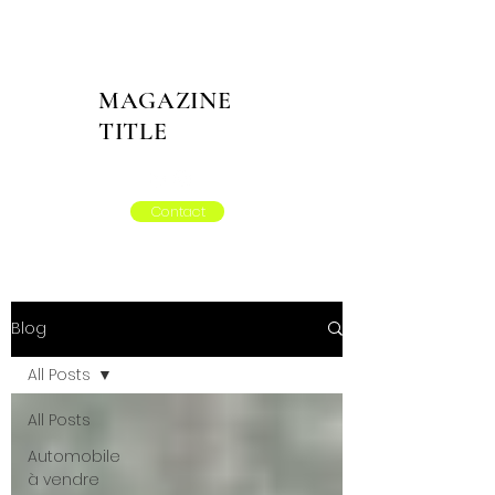
MAGAZINE
TITLE
Contact
Blog
All Posts
All Posts
Automobile
à vendre