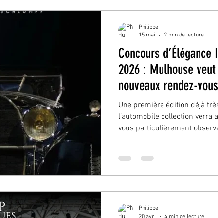
baisse de plusieurs
Philippe
15 mai
2 min de lecture
Concours d’Élégance I
2026 : Mulhouse veut
nouveaux rendez-vou
l’automobile collectio
Une première édition déjà tr
l’automobile collection verra
vous particulièrement observé
prochains, le Musée National d
Schlumpf accueillera la prem
d’Élégance International Sch
affiche immédiatement une am
plusieurs éléments montrent 
ne souhaite pas simplement 
Philippe
20 avr.
4 min de lecture