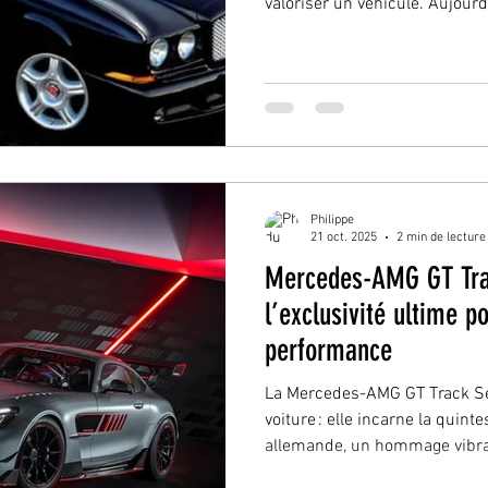
valoriser un véhicule. Aujour
tendance nette : la cote de c
s’élever, doucement mais sûr
attractivité auprès des collec
avertis. 🏁 Bentley Continent
500 km et en première main, c
parfaitement c
Philippe
21 oct. 2025
2 min de lecture
Mercedes-AMG GT Trac
l’exclusivité ultime p
performance
La Mercedes-AMG GT Track Ser
voiture : elle incarne la quint
allemande, un hommage vibran
d’innovation dans l’univers d