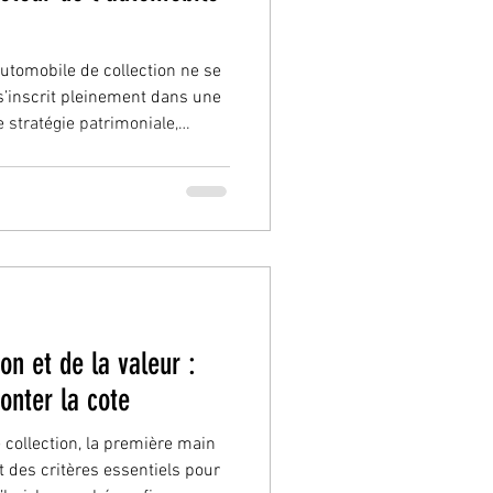
utomobile de collection ne se
 s’inscrit pleinement dans une
 stratégie patrimoniale,
nt des points de repère
runch , organisé le dimanche
ent partie. Un lieu à la hauteur
au du Maréchal de Saxe ,
ccasion, que se tiendra cette
on et de la valeur :
onter la cote
 collection, la première main
nt des critères essentiels pour