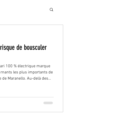
e risque de bousculer
rari 100 % électrique marque
urnants les plus importants de
ue de Maranello. Au-delà des
es débats autour de la
tation du modèle a suscité de
es investisseurs comme chez
 qui ont suivi, le titre Ferrari
en bourse, entraînant une