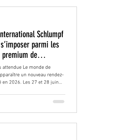
nternational Schlumpf
 s’imposer parmi les
s premium de
n
ès attendue Le monde de
 apparaître un nouveau rendez-
 en 2026. Les 27 et 28 juin
e l’Automobile – Collection
ière édition du Concours
lumpf, un événement qui
bition internationale. Et
déjà que cette manifestation
devenir un