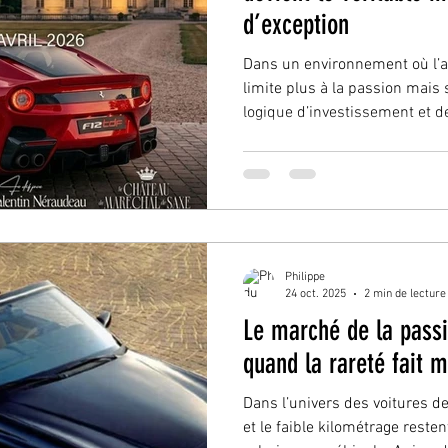
d’exception
Dans un environnement où l’a
limite plus à la passion mais
logique d’investissement et de
certains événements devienne
incontournables. Le Cars & B
26 avril 2026 , en fait clairem
des ambitions C’est au Châte
entièrement privatisé pour l’o
rencontre. Un choix l
Philippe
24 oct. 2025
2 min de lecture
Le marché de la passi
quand la rareté fait m
Dans l’univers des voitures de
et le faible kilométrage reste