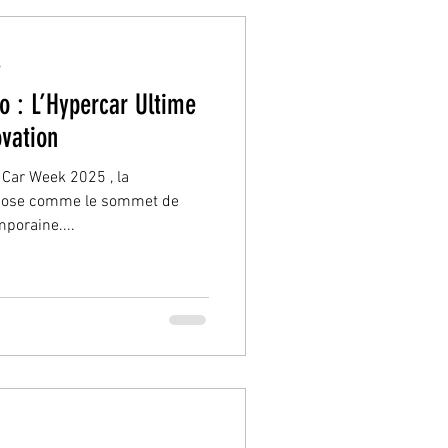
e
 : L’Hypercar Ultime
ovation
 Car Week 2025 , la
pose comme le sommet de
poraine....