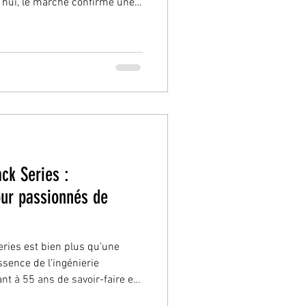
d’hui, le marché confirme une
es modèles rares continue de
ement, renforçant leur
tionneurs et des investisseurs
al SC Targa Avec seulement 20
ette Bentley rare illustre
k Series :
our passionnés de
ies est bien plus qu’une
essence de l’ingénierie
t à 55 ans de savoir-faire et
u sport automobile. Réservée à