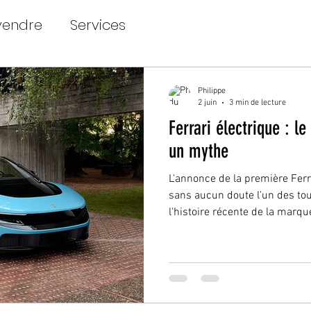
vendre
Services
Philippe
2 juin
3 min de lecture
Ferrari électrique : l
un mythe
L'annonce de la première Fer
sans aucun doute l'un des to
l'histoire récente de la marq
performances techniques ou d
mobilité électrique, la présen
nombreuses réactions chez l
les passionnés. Dans les heures
a connu un recul significatif 