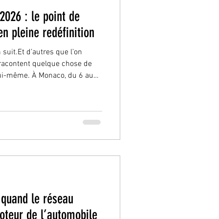
026 : le point de
n pleine redéfinition
res que l’on
 racontent quelque chose de
lui-même. À Monaco, du 6 au
se contente plus d’aligner des
pose comme le rendez-vous
ur comprendre où va
utomobile . Ce qui se joue ici
salon. C’est une lecture en
ut
 quand le réseau
moteur de l’automobile