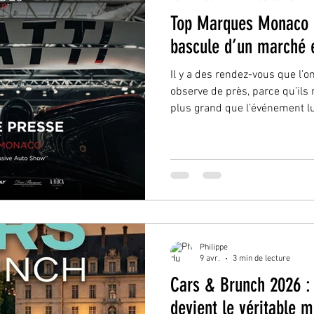
Top Marques Monaco 2
bascule d’un marché e
Il y a des rendez-vous que l’on suit.Et d’aut
observe de près, parce qu’ils
plus grand que l’événement 
10 mai 2026, Top Marques ne 
voitures d’exception. Il s’im
stratégique du printemps po
réellement le marché du luxe a
dépasse le simple cadre d’un 
temps réel d’un secteur en m
Philippe
9 avr.
3 min de lecture
Cars & Brunch 2026 :
devient le véritable 