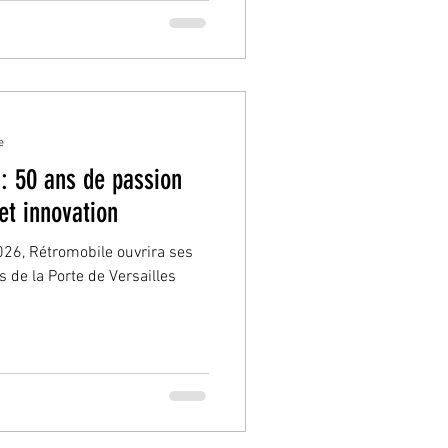
à travers le monde, cette
ar son caractère radical, son
ission claire : délivrer une
sans compromis. ADN Racing et
e
: 50 ans de passion
et innovation
2026, Rétromobile ouvrira ses
 de la Porte de Versailles