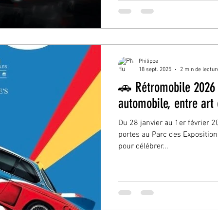
une élite de 55 propriétaires 
édition limitée se distingue p
accessibilité exclusive et sa m
expérience purement piste, 
technologie de pointe
Philippe
18 sept. 2025
2 min de lectur
🚗 Rétromobile 2026 
automobile, entre art 
Du 28 janvier au 1er février 
portes au Parc des Expositions
pour célébrer...