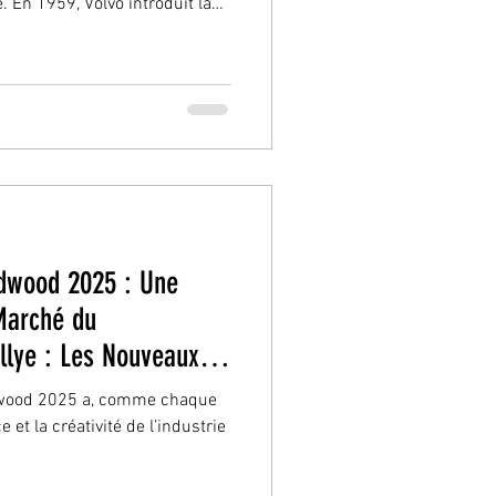
. En 1959, Volvo introduit la
oints. Un dispositif devenu
isible dans notre quotidien,
avancées techniques les plus
omobile. Son concepteur, Nils
uté par Volvo, avait
odwood 2025 : Une
Marché du
llye : Les Nouveaux
utomobile
dwood 2025 a, comme chaque
 et la créativité de l’industrie