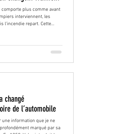
se comporte plus comme avant
mpiers interviennent, les
 l’incendie repart. Cette
lusieurs interventions ces
 phénomène qui distingue les
ures thermiques : le feu peut
 apparente . Dans un véhicule
 est généralement alimenté par
 a changé
toire de l’automobile
 une information que je ne
a profondément marqué par sa