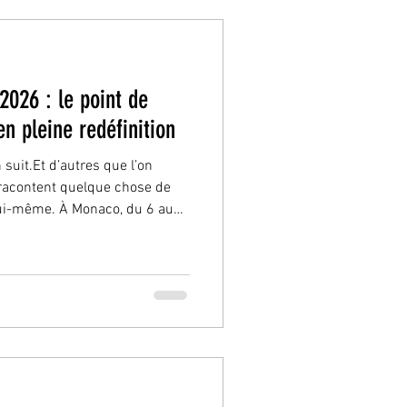
026 : le point de
n pleine redéfinition
res que l’on
 racontent quelque chose de
lui-même. À Monaco, du 6 au
se contente plus d’aligner des
pose comme le rendez-vous
ur comprendre où va
utomobile . Ce qui se joue ici
salon. C’est une lecture en
ut