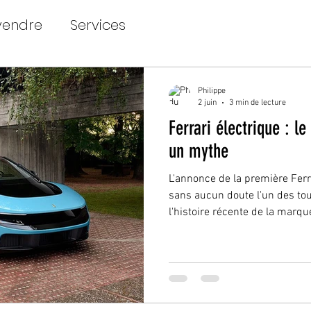
vendre
Services
Philippe
2 juin
3 min de lecture
Ferrari électrique : l
un mythe
L'annonce de la première Fer
sans aucun doute l'un des to
l'histoire récente de la marq
performances techniques ou d
mobilité électrique, la présen
nombreuses réactions chez l
les passionnés. Dans les heures
a connu un recul significatif 