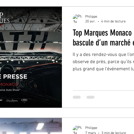
baisse de plusieurs
Philippe
20 avr.
4 min de lecture
Top Marques Monaco 2
bascule d’un marché e
Il y a des rendez-vous que l’on suit.Et d’aut
observe de près, parce qu’ils
plus grand que l’événement 
10 mai 2026, Top Marques ne 
voitures d’exception. Il s’im
stratégique du printemps po
réellement le marché du luxe a
dépasse le simple cadre d’un 
temps réel d’un secteur en m
Philippe
7 mars
3 min de lecture