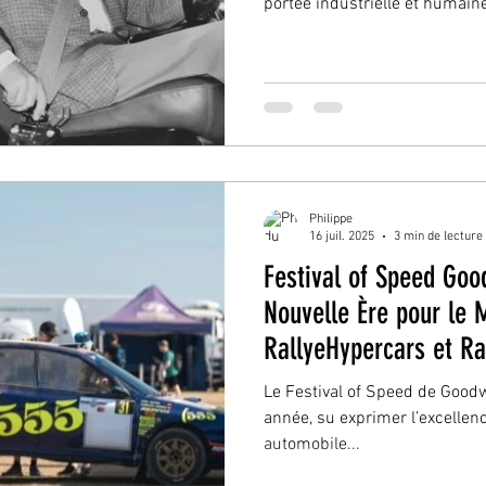
portée industrielle et humaine
ceinture de sécurité à trois p
banal aujourd’hui, presque inv
mais qui constitue l’une des 
importantes de l’histoire aut
Bohlin, ingénieur suédois recr
auparavant travaillé dans
Philippe
16 juil. 2025
3 min de lecture
Festival of Speed Go
Nouvelle Ère pour le 
RallyeHypercars et Ra
Pôles de la Passion A
Le Festival of Speed de Goo
année, su exprimer l’excellence
automobile...