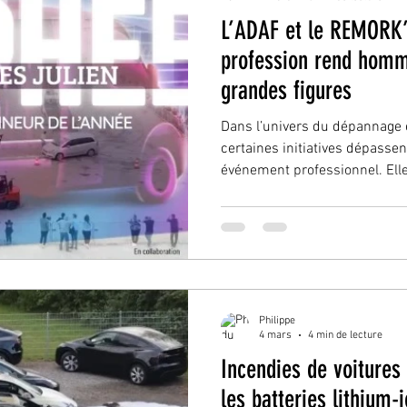
L’ADAF et le REMORK
profession rend homm
grandes figures
Dans l’univers du dépannage 
certaines initiatives dépassen
événement professionnel. Elle
machines, les interventions d’
métier, il existe avant tout
de femmes animés par des val
ce qu’illustre l’initiative por
Acteurs du Dépannage Automobile
REMORK’Show de Clermont
Philippe
4 mars
4 min de lecture
Incendies de voitures 
les batteries lithium