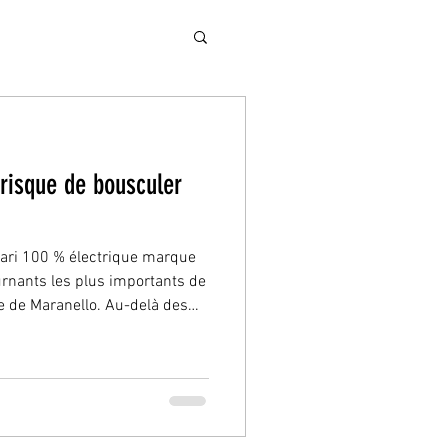
e risque de bousculer
rari 100 % électrique marque
urnants les plus importants de
ue de Maranello. Au-delà des
es débats autour de la
tation du modèle a suscité de
es investisseurs comme chez
 qui ont suivi, le titre Ferrari
en bourse, entraînant une