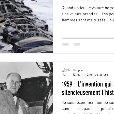
Quand un feu de voiture ne 
Une voiture prend feu. Les po
flammes sont maîtrisées… puis
situation, rapportée lors de p
dernières années, illustre un
véhicules électriques des voit
renaître après une extinction
essence ou diesel, l’incendie
le carburant ou par
Philippe
12 févr.
2 min de lecture
1959 : L’invention qui
silencieusement l’his
Je suis récemment tombé sur
connaissais pas — et qui m’