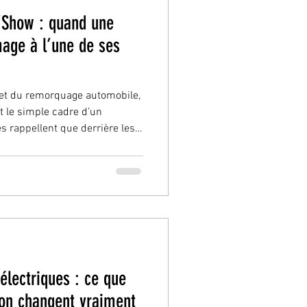
’Show : quand une
age à l’une de ses
et du remorquage automobile,
t le simple cadre d’un
s rappellent que derrière les
urgence et la technicité du
 une communauté d’hommes et
eurs fortes. C’est exactement
tée par l’ ADAF – Association des
 en France lors du
électriques : ce que
-ion changent vraiment