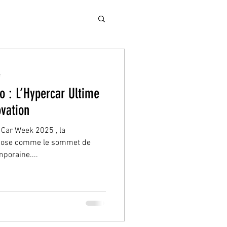
e
 : L’Hypercar Ultime
ovation
 Car Week 2025 , la
pose comme le sommet de
poraine....