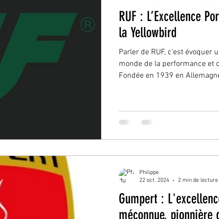
RUF : L’Excellence P
la Yellowbird
Parler de RUF, c’est évoquer 
monde de la performance et de
Fondée en 1939 en Allemagne
Philippe
22 oct. 2024
2 min de lecture
Gumpert : L'excellen
méconnue, pionnière 