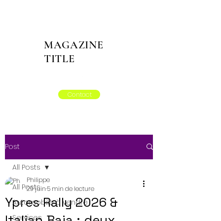
MAGAZINE
TITLE
Contact
Post
All Posts
Philippe
All Posts
29 juin
5 min de lecture
Ypres Rally 2026 &
Automobile à vendre
Italian Baja : deux
Services