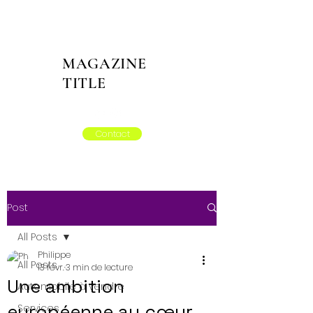
MAGAZINE
TITLE
Contact
Post
All Posts
Philippe
All Posts
13 févr.
3 min de lecture
Une ambition
Automobile à vendre
européenne au cœur
Services