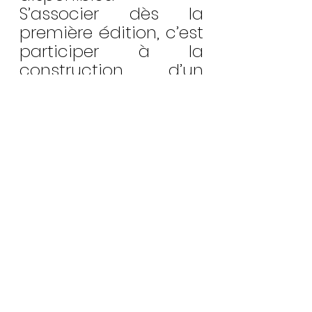
S’associer dès la 
première édition, c’est 
participer à la 
construction d’un 
rendez-vous appelé à 
grandir année après 
année.
Les 27 et 28 juin 2026 
marqueront le début 
d’une nouvelle étape 
pour l’élégance 
automobile en Europe.
#ConcoursElegance
#AutomobileDeCollection
#EvenementAutomobile
#PatrimoineAutomobile