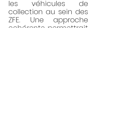
les véhicules de 
collection au sein des 
ZFE. Une approche 
cohérente permettrait 
de préserver le 
patrimoine 
automobile tout en 
poursuivant les 
objectifs 
environnementaux. 
Les passionnés 
attendent désormais 
des actions concrètes 
pour assurer la 
pérennité de leur 
passion dans le 
respect des normes 