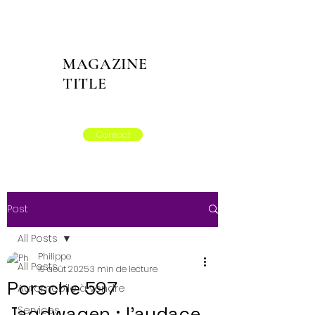
MAGAZINE
TITLE
Contact
Post
All Posts
Philippe
All Posts
19 août 2025
3 min de lecture
Porsche 597
Automobile à vendre
Jagdwagen : l’audace
Services