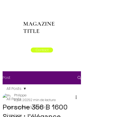
MAGAZINE
TITLE
Contact
Post
All Posts
Philippe
All Posts
8 juil. 2025
2 min de lecture
Porsche 356 B 1600
Automobile à vendre
Super : l’élégance
Services