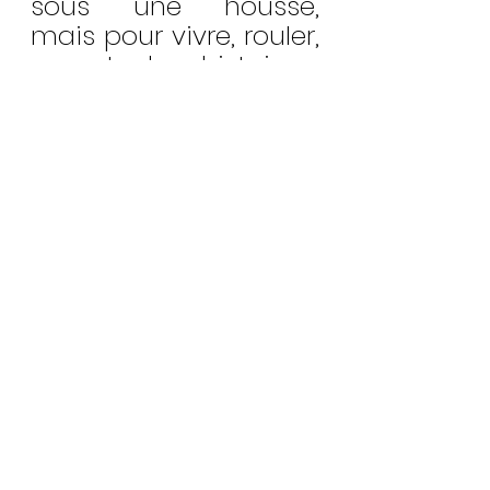
sous une housse, 
mais pour vivre, rouler, 
raconter leur histoire.
#porsche356
#porscheclassic
#porschevintage
#voituredecollection
#youngtimer
#voitureancienne
#automobiledecollection
#passionautomobile