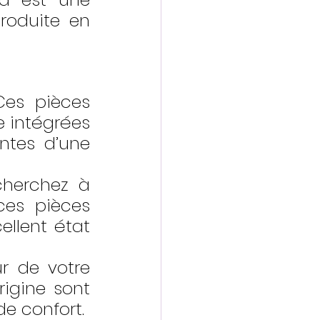
roduite en 
Ces pièces 
 intégrées 
ntes d’une 
cherchez à 
ces pièces 
llent état 
ur de votre 
igine sont 
de confort.