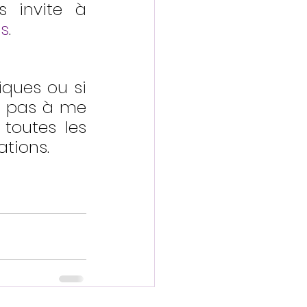
 invite à 
es
.
ques ou si 
z pas à me 
toutes les 
ations.