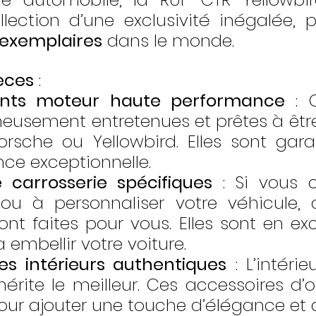
llection d’une exclusivité inégalée, p
 exemplaires
 dans le monde.
ièces
 :
nts moteur haute performance
 : 
neusement entretenues et prêtes à être
orsche ou Yellowbird. Elles sont gara
ce exceptionnelle.
 carrosserie spécifiques
 : Si vous 
 ou à personnaliser votre véhicule, 
nt faites pour vous. Elles sont en exce
à embellir votre voiture.
es intérieurs authentiques
 : L’intérie
rite le meilleur. Ces accessoires d’or
our ajouter une touche d’élégance et 