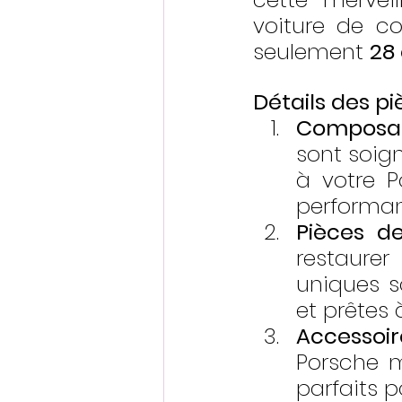
voiture de co
seulement 
28
Détails des p
Composa
sont soig
à votre P
performan
Pièces de
restaurer
uniques so
et prêtes 
Accessoir
Porsche mé
parfaits p