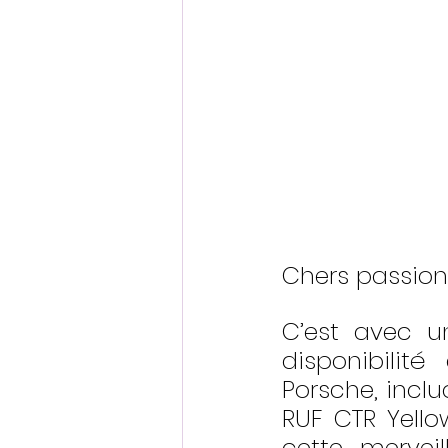
Chers passion
C’est avec u
disponibilit
Porsche, incl
RUF CTR Yello
cette merveil