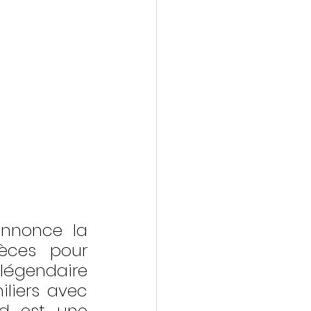
nnonce la 
èces pour 
légendaire 
liers avec 
d est une 