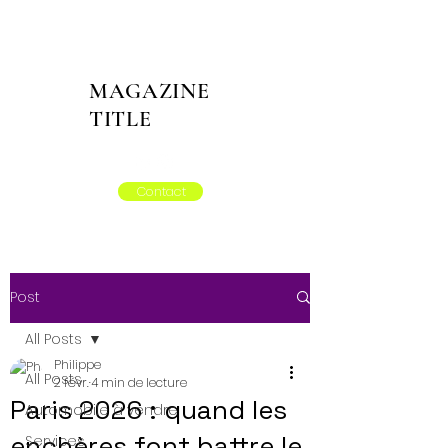
MAGAZINE
TITLE
Contact
Post
All Posts
Philippe
All Posts
2 févr.
4 min de lecture
Paris 2026 : quand les
Automobile à vendre
enchères font battre le
Services