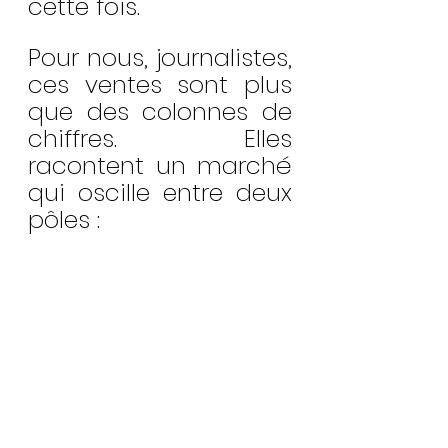
cette fois.
Pour nous, journalistes, 
ces ventes sont plus 
que des colonnes de 
chiffres. Elles 
racontent un marché 
qui oscille entre deux 
pôles :
d’un côté, des autos 
qui restent à hauteur 
d’homme – DS, Alpine, 
Renault 5 Turbo – et 
qui permettent 
encore à un 
passionné déterminé 