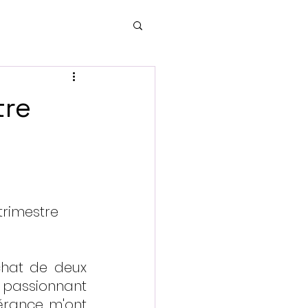
tre
trimestre 
hat de deux 
 passionnant 
érance m'ont 