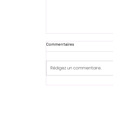
Commentaires
Rédigez un commentaire...
Rallye d’Autun–La
Châtaigne 2026 : 60 ans
d’histoire, une équipe
engagée et la mémoire de
Jean-Jacques Jullien