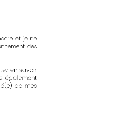
core et je ne 
vancement des 
tez en savoir 
is également 
mé(e) de mes 