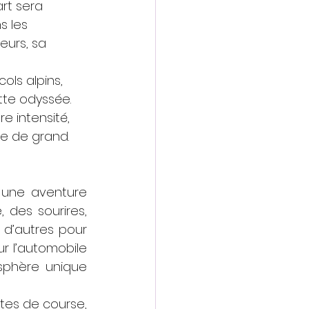
rt sera 
s les 
eurs, sa 
cols alpins, 
tte odyssée. 
e intensité, 
se de grand.
 une aventure 
des sourires, 
 d’autres pour 
 l’automobile 
phère unique 
tes de course, 