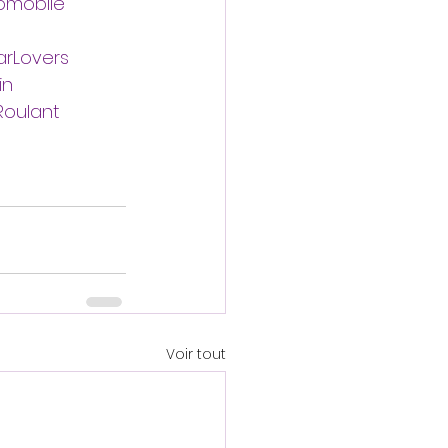
omobile
rLovers
in
oulant
Voir tout