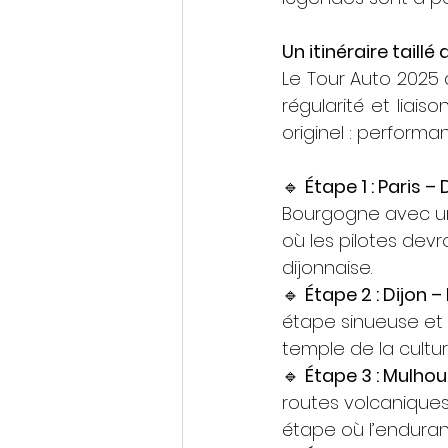
Un itinéraire taillé
Le Tour Auto 2025
régularité et liais
originel : perform
🔹 
Étape 1 : Paris – 
Bourgogne avec une
où les pilotes devr
dijonnaise.
🔹 
Étape 2 : Dijon –
étape sinueuse et 
temple de la cultu
🔹 
Étape 3 : Mulhou
routes volcaniques
étape où l’enduran