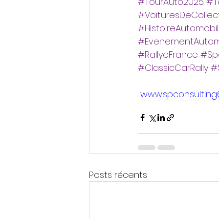
#TourAuto2025
#T
#VoituresDeCollec
#HistoireAutomobi
#EvenementAutom
#RallyeFrance
#Sp
#ClassicCarRally
#
www.spconsulting
Posts récents