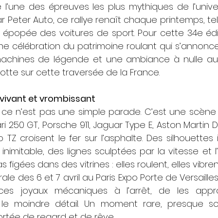
’une des épreuves les plus mythiques de l’univer
ar Peter Auto, ce rallye renaît chaque printemps, 
 épopée des voitures de sport. Pour cette 34e édi
e célébration du patrimoine roulant qui s’annonce 
chines de légende et une ambiance à nulle autre
lotte sur cette traversée de la France.
 vivant et vrombissant
 ce n’est pas une simple parade. C’est une scène o
ari 250 GT, Porsche 911, Jaguar Type E, Aston Martin D
TZ croisent le fer sur l’asphalte. Des silhouettes 
nimitable, des lignes sculptées par la vitesse et l
 figées dans des vitrines : elles roulent, elles vibrent
rale des 6 et 7 avril au Paris Expo Porte de Versaille
 ces joyaux mécaniques à l’arrêt, de les appro
e moindre détail. Un moment rare, presque sole
rtée de regard et de rêve.