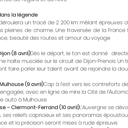
 dans la légende
 déroulera un tracé de 2 200 km mêlant épreuves c
ons pleines de charme. Une traversée de la France fid
ance, beauté des routes et amour du voyage.
Dijon (8 avril)
Dès le départ, le ton est donné : directi
 halte musclée sur le circuit de Dijon-Prenois. Un 
ont faire parler leur talent avant de rejoindre la do
 Mulhouse (9 avril)
Cap à l’est vers les contreforts d
engagée, avec en ligne de mire la Cité de l’Automobi
re auto à Mulhouse.
se – Clermont-Ferrand (10 avril)
L’Auvergne se dévo
, ses reliefs capricieux et ses panoramas époustouf
ce et la précision seront mises à rude épreuve.