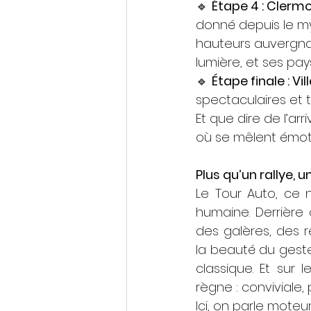
🔹 
Étape 4 : Clermo
donné depuis le my
hauteurs auvergnat
lumière, et ses pay
🔹 
Étape finale : Vi
spectaculaires et 
Et que dire de l’arr
où se mêlent émoti
Plus qu’un rallye,
Le Tour Auto, ce 
humaine. Derrière
des galères, des re
la beauté du geste
classique. Et sur
règne : conviviale
Ici, on parle moteu