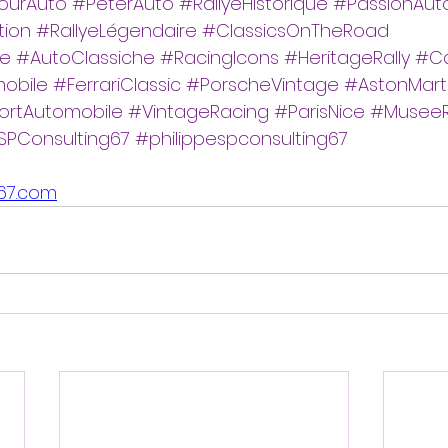
ourAuto
#PeterAuto
#RallyeHistorique
#PassionAut
tion
#RallyeLégendaire
#ClassicsOnTheRoad
le
#AutoClassiche
#RacingIcons
#HeritageRally
#Ca
obile
#FerrariClassic
#PorscheVintage
#AstonMart
ortAutomobile
#VintageRacing
#ParisNice
#MuseeR
SPConsulting67
#philippespconsulting67
67.com