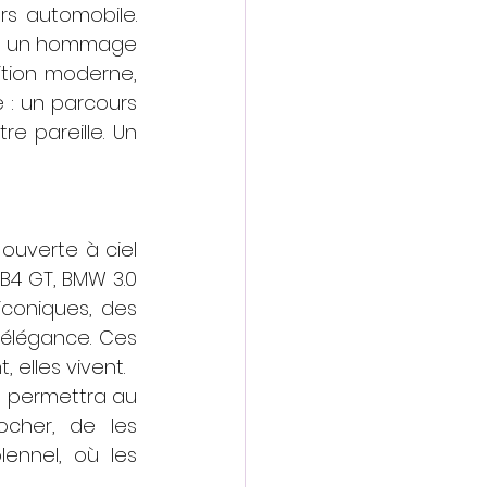
s automobile. 
tel un hommage 
tion moderne, 
: un parcours 
 pareille. Un 
uverte à ciel 
B4 GT, BMW 3.0 
iconiques, des 
’élégance. Ces 
, elles vivent.
s permettra au 
cher, de les 
nnel, où les 