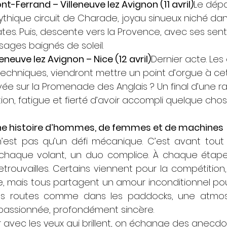
nt-Ferrand – Villeneuve lez Avignon (11 avril)
Le dépa
thique circuit de Charade, joyau sinueux niché dan
es. Puis, descente vers la Provence, avec ses sent
sages baignés de soleil.
lleneuve lez Avignon – Nice (12 avril)
Dernier acte. Les 
techniques, viendront mettre un point d’orgue à ce
ivée sur la Promenade des Anglais ? Un final d’une rar
on, fatigue et fierté d’avoir accompli quelque cho
 une histoire d’hommes, de femmes et de machines
n’est pas qu’un défi mécanique. C’est avant tout
 chaque volant, un duo complice. À chaque étape, 
trouvailles. Certains viennent pour la compétition,
, mais tous partagent un amour inconditionnel pour
 les routes comme dans les paddocks, une atmos
, passionnée, profondément sincère.
r avec les yeux qui brillent, on échange des anecdo