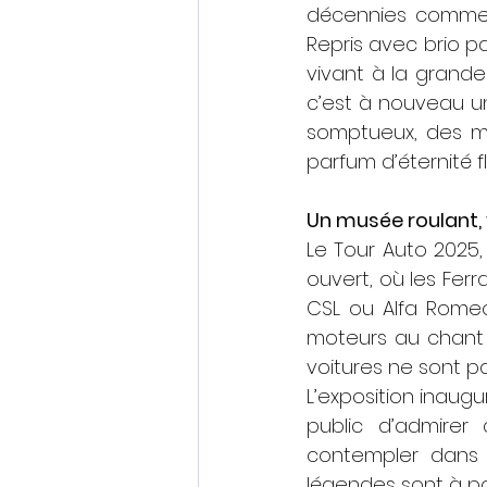
décennies comme l
Repris avec brio p
vivant à la grande
c’est à nouveau un
somptueux, des ma
parfum d’éternité f
Un musée roulant,
Le Tour Auto 2025,
ouvert, où les Ferr
CSL ou Alfa Romeo 
moteurs au chant i
voitures ne sont pas
L’exposition inaugu
public d’admirer
contempler dans l
légendes sont à po