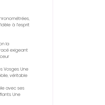
hronométrées, 
èle à l’esprit 
on la 
tracé exigeant 
uceur 
es Vosges. Une 
le, véritable 
ile avec ses 
lants. Une 