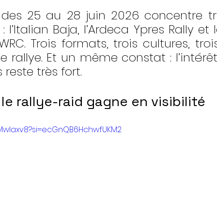
es 25 au 28 juin 2026 concentre tro
 : l’Italian Baja, l’Ardeca Ypres Rally et 
WRC. Trois formats, trois cultures, tro
le rallye. Et un même constat : l’intérê
 reste très fort.
: le rallye-raid gagne en visibilité
WzMwlaxv8?si=ecGnQB6HchwfUKM2