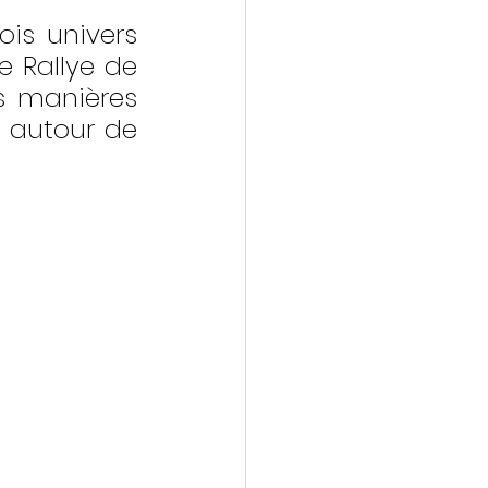
is univers 
le Rallye de 
is manières 
t autour de 