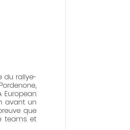
 du rallye-
ordenone, 
A European 
n avant un 
preuve que 
e teams et 