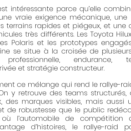
 est intéressante parce qu’elle combine
une vraie exigence mécanique, une n
s terrains rapides et piégeux, et une 
icules très différents. Les Toyota Hilux
es Polaris et les prototypes engagé
line se situe à la croisée de plusieur
 professionnelle, endurance, tec
ivée et stratégie constructeur.
ment ce mélange qui rend le rallye-ra
On y retrouve des teams structurés, d
x, des marques visibles, mais aussi u
t de robustesse que le public redéco
 où l’automobile de compétition 
ntage d’histoires, le rallye-raid p