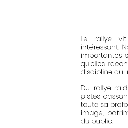
Le rallye vi
intéressant. 
importantes s
qu’elles raco
discipline qui
Du rallye-rai
pistes cassant
toute sa profo
image, patrim
du public.