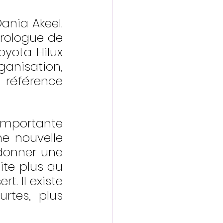
nia Akeel. 
rologue de 
yota Hilux 
ganisation, 
éférence 
importante 
e nouvelle 
donner une 
ite plus au 
 Il existe 
tes, plus 