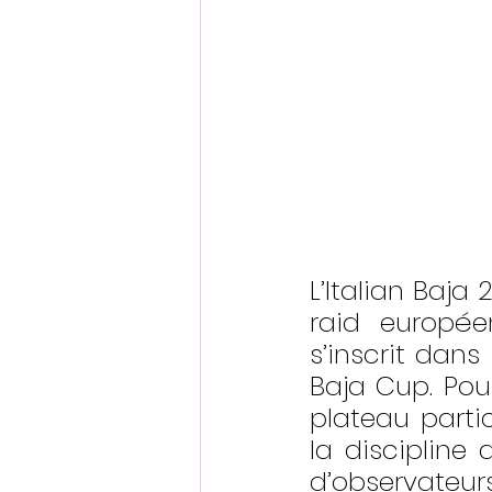
L’Italian Baj
raid europée
s’inscrit dans
Baja Cup. Pour
plateau parti
la discipline 
d’observateurs