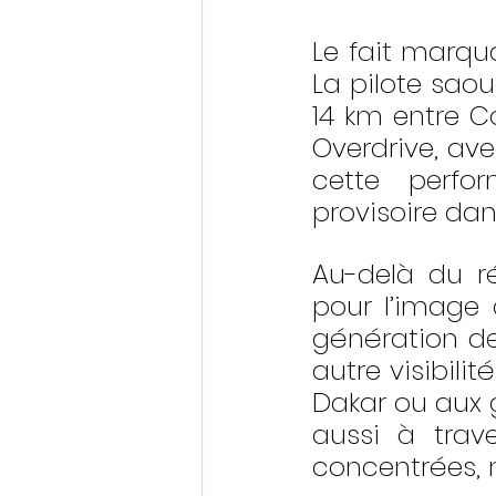
Le fait marqu
La pilote sao
14 km entre C
Overdrive, ave
cette perfo
provisoire dan
Au-delà du ré
pour l’image 
génération de
autre visibilit
Dakar ou aux g
aussi à trave
concentrées,