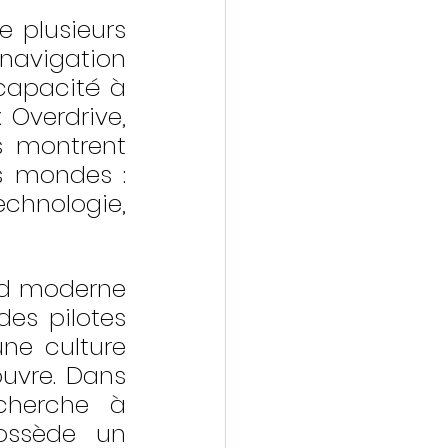
 plusieurs 
avigation 
capacité à 
 Overdrive, 
s montrent 
s mondes : 
hnologie, 
id moderne 
es pilotes 
ne culture 
uvre. Dans 
cherche à 
ossède un 