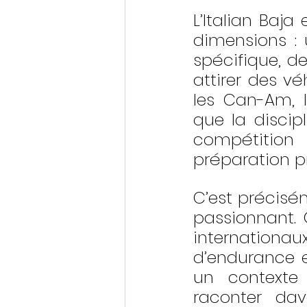
L’Italian Baja
dimensions : 
spécifique, de
attirer des véh
les Can-Am, l
que la discip
compétition
préparation pr
C’est précisé
passionnant. 
internationau
d’endurance e
un contexte
raconter dava