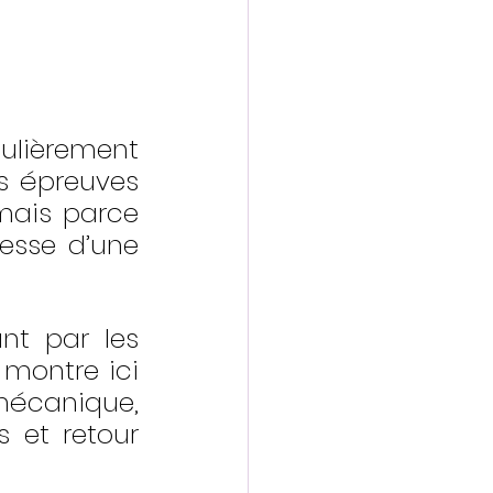
lièrement 
s épreuves 
ais parce 
esse d’une 
nt par les 
montre ici 
mécanique, 
et retour 