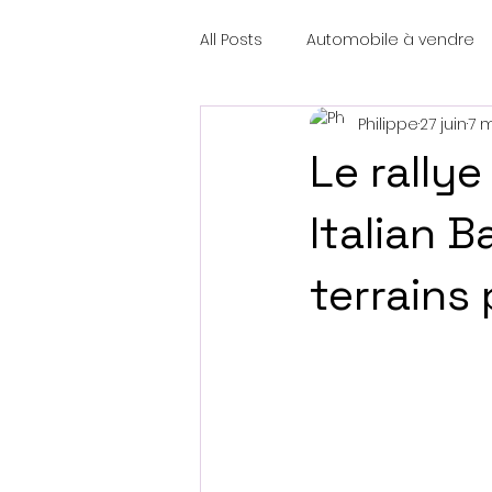
All Posts
Automobile à vendre
Philippe
27 juin
7 m
Le rallye
Italian B
terrains