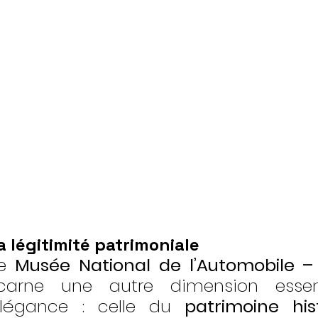
 légitimité patrimoniale
e 
Musée National de l’Automobile – 
carne une autre dimension essent
légance : celle du 
patrimoine his