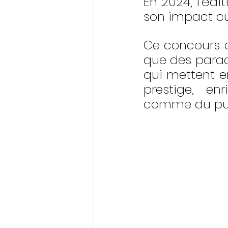
En 2024, l’édit
son impact cul
Ce concours a
que des parad
qui mettent en
prestige, enr
comme du pub