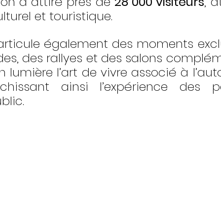
ion a attiré près de 
28 000 visiteurs
, a
turel et touristique.
rticule également des moments exclus
es, des rallyes et des salons complém
 lumière l’art de vivre associé à l’aut
ichissant ainsi l’expérience des pa
lic.