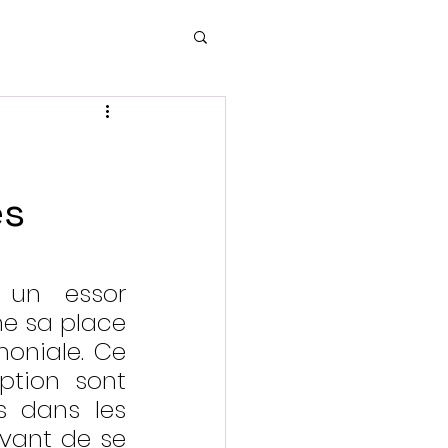
es
un essor 
e sa place 
oniale. Ce 
format d’événement, où des automobiles d’exception sont 
s dans les 
vant de se 