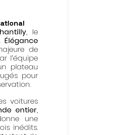
national
antilly
, le 
& Élégance 
ajeure de 
r l’équipe 
un plateau 
jugés pour 
servation.
 voitures 
de entier
, 
donne une 
is inédits. 