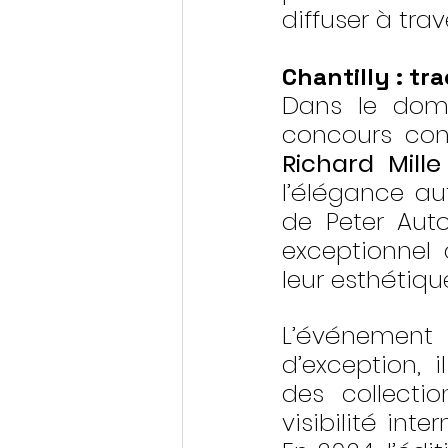
diffuser à tr
Chantilly : tr
Dans le doma
concours co
Richard Mille
l’élégance au
de Peter Auto
exceptionnel 
leur esthétiqu
L’événement 
d’exception, i
des collecti
visibilité int