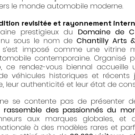
avers le monde automobile moderne.
adition revisitée et rayonnement inter
ine prestigieux du 
Domaine de Ch
nnu sous le nom de 
Chantilly Arts 
 s’est imposé comme une vitrine m
tomobile contemporaine. Organisé pa
, ce rendez-vous biennal accueille 
de véhicules historiques et récents 
e, leur authenticité et leur état de con
ne se contente pas de présenter des
l 
rassemble des passionnés du mon
onneurs aux marques globales, et 
ernationale à des modèles rares et parfo