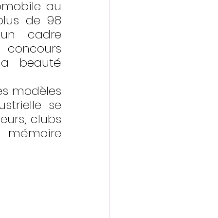
omobile au 
lus de 98 
un cadre 
 concours 
la beauté 
es modèles 
trielle se 
urs, clubs 
a mémoire 