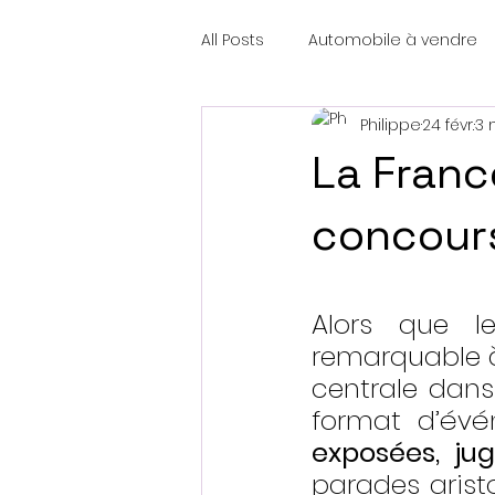
All Posts
Automobile à vendre
Philippe
24 févr.
3 
La Franc
concours
Alors que l
remarquable à 
centrale dans 
exposées, ju
parades aristo