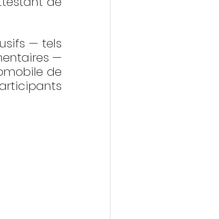
ttestant de 
ifs — tels 
entaires — 
omobile de 
rticipants 