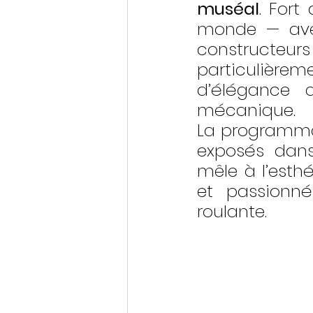
muséal
. Fort
monde — avec
constructeu
particulière
d’élégance q
mécanique.
La programmat
exposés dans 
mêle à l’esthé
et passionn
roulante.