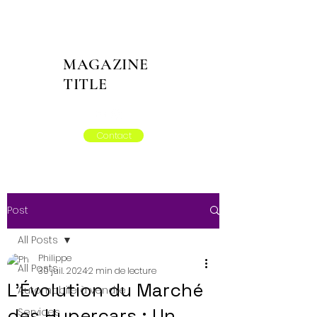
MAGAZINE
TITLE
Contact
Post
All Posts
Philippe
All Posts
30 juil. 2024
2 min de lecture
L'Évolution du Marché
Automobile à vendre
des Hypercars : Un
Services