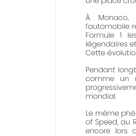
une place croi
À Monaco, l
l'automobile 
Formule 1 les
légendaires et
Cette évolutio
Pendant longt
comme un mar
progressiveme
mondial.
Le même phén
of Speed, au R
encore lors 