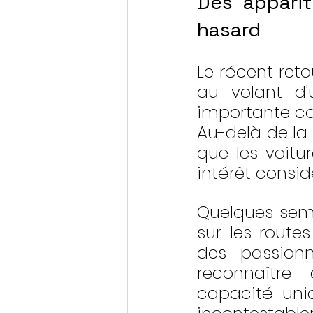
Des apparit
hasard
Le récent ret
au volant d'
importante co
Au-delà de la
que les voitu
intérêt consi
Quelques sema
sur les routes
des passion
reconnaître
capacité uniq