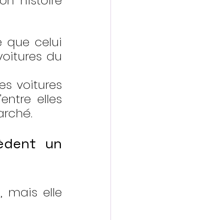
n histoire 
que celui 
itures du 
s voitures 
ntre elles 
arché.
dent un 
 mais elle 