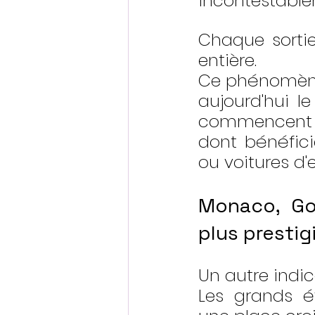
incontestable
Chaque sorti
entière.
Ce phénomène 
aujourd'hui le
commencent à
dont bénéfici
ou voitures d
Monaco, Go
plus prestig
Un autre indic
Les grands é