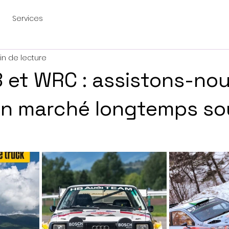
Services
in de lecture
 et WRC : assistons-no
'un marché longtemps so