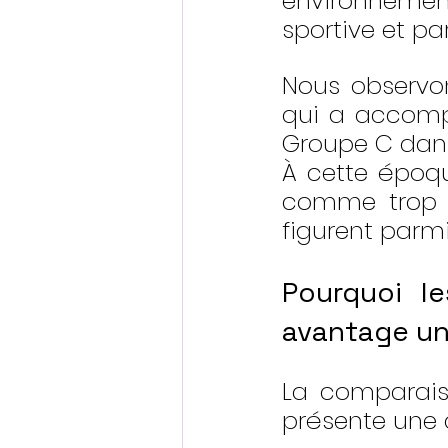
environnement
sportive et p
Nous observo
qui a accomp
Groupe C dans
À cette époqu
comme trop sp
figurent parm
Pourquoi l
avantage u
La comparaiso
présente une 