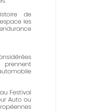
es.
stoire de 
space les 
'endurance 
onsidérées 
 prennent 
automobile 
 Festival 
ur Auto ou 
ropéennes 