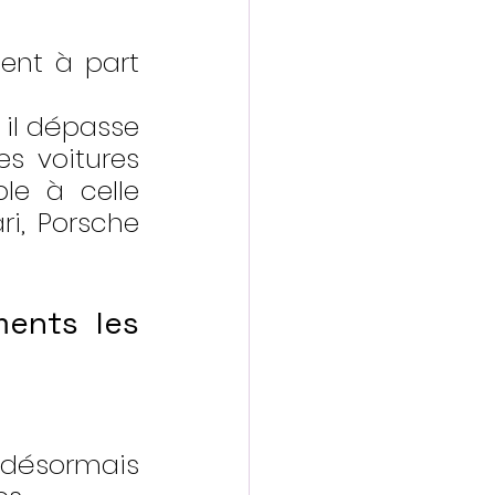
nt à part 
il dépasse 
s voitures 
e à celle 
i, Porsche 
ents les 
désormais 