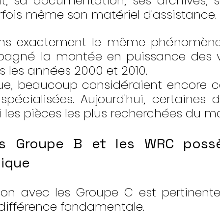
, sa documentation, ses archives, so
arfois même son matériel d'assistance.
ns exactement le même phénomène 
agné la montée en puissance des vo
 les années 2000 et 2010.
e, beaucoup considéraient encore ce
écialisées. Aujourd'hui, certaines d'e
i les pièces les plus recherchées du m
es Groupe B et les WRC possè
nique
n avec les Groupe C est pertinente,
différence fondamentale.