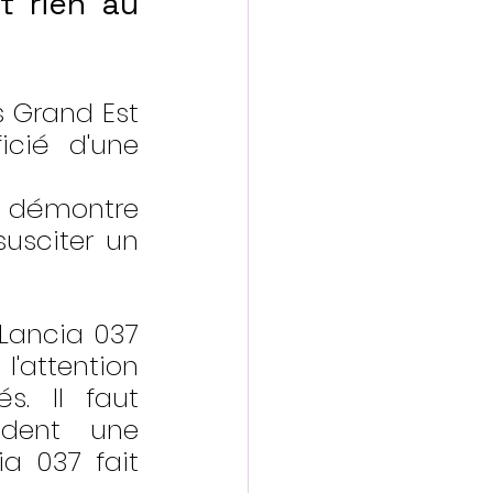
 rien au 
 Grand Est 
cié d'une 
t démontre 
usciter un 
Lancia 037 
'attention 
. Il faut 
dent une 
a 037 fait 