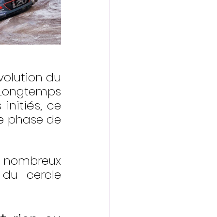
volution du 
Longtemps 
itiés, ce 
e phase de 
s nombreux 
 du cercle 