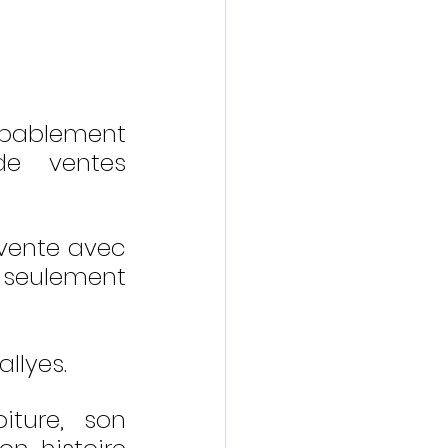
bablement 
e ventes 
vente avec 
seulement 
llyes.
ture, son 