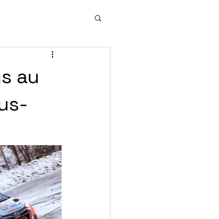
us au
us-