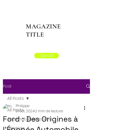
MAGAZINE
TITLE
Contact
Post
All Posts
Philippe
All Posts
31 oct. 2024
2 min de lecture
Ford : Des Origines à
Automobile à vendre
l'Épopée Automobile
Services