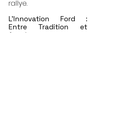
rallye.
L’Innovation Ford : 
Entre Tradition et 
Avenir
Aujourd'hui, Ford 
continue d’innover 
avec des modèles qui 
intègrent la 
technologie électrique 
et hybride sans 
jamais sacrifier l’âme 
de la marque. La 
Mustang Mach-E, 
première version 
électrique de cette 
légendaire muscle 