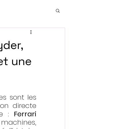
yder,
et une
s sont les 
n directe 
e : 
Ferrari 
 machines, 