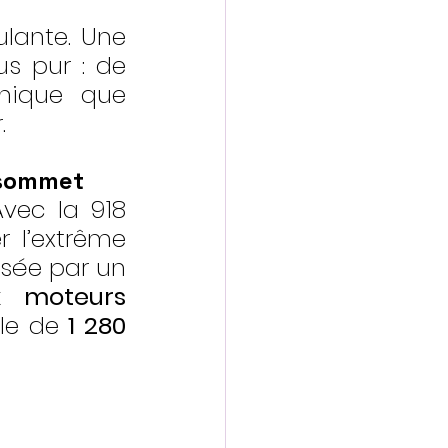
lante. Une 
s pur : de 
nique que 
.
 sommet
vec la 918 
 l’extrême 
performance avec l’ingénierie la plus raffinée. Propulsée par un 
 moteurs 
le de 
1 280 