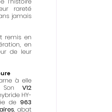
l’histoire 
ur rareté 
ans jamais 
 remis en 
ration, en 
ur de leur 
pure
rne à elle 
. Son 
V12 
 hybride HY-
née de 
963 
aires
, abat 