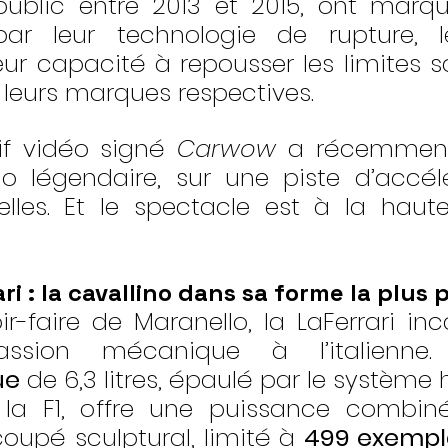
ublic entre 2013 et 2015, ont marqué 
ar leur technologie de rupture, le
ur capacité à repousser les limites s
e leurs marques respectives.
f vidéo signé 
Carwow
 a récemment
io légendaire, sur une piste d’accélé
elles. Et le spectacle est à la haute
ari : la cavallino dans sa forme la plus 
r-faire de Maranello, la LaFerrari inca
assion mécanique à l’italienne
ue
 de 6,3 litres, épaulé par le système
 la F1, offre une puissance combi
coupé sculptural, limité à 
499 exempl