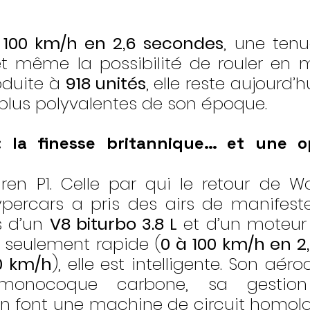
 100 km/h en 2,6 secondes
, une tenu
 et même la possibilité de rouler en
oduite à 
918 unités
, elle reste aujourd’h
 plus polyvalentes de son époque.
 la finesse britannique… et une op
aren P1. Celle par qui le retour de W
ypercars a pris des airs de manifest
s d’un 
V8 biturbo 3.8 L
 et d’un moteur 
s seulement rapide (
0 à 100 km/h en 2,
0 km/h
), elle est intelligente. Son aé
 monocoque carbone, sa gestion
 en font une machine de circuit homol