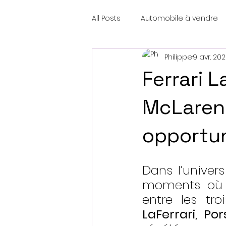
All Posts
Automobile à vendre
Philippe
9 avr. 20
Ferrari L
McLaren 
opportuni
Dans l’univers
moments où l’
entre les tr
LaFerrari
, 
Por