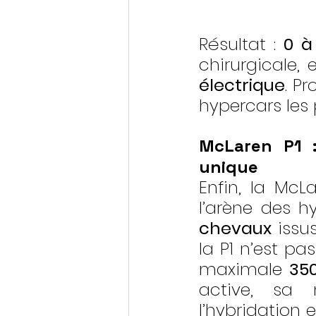
Résultat : 
0 à
chirurgicale,
électrique
. Pr
hypercars les
McLaren P1 :
unique
Enfin, la McL
l’arène des h
chevaux
 issu
la P1 n’est pa
maximale 
35
active, sa
l’hybridation