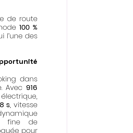
e de route 
 mode 
100 % 
ui l’une des 
portunité 
oking dans 
e. Avec 
916 
électrique, 
8 s
, vitesse 
rodynamique 
 fine de 
oguée pour 