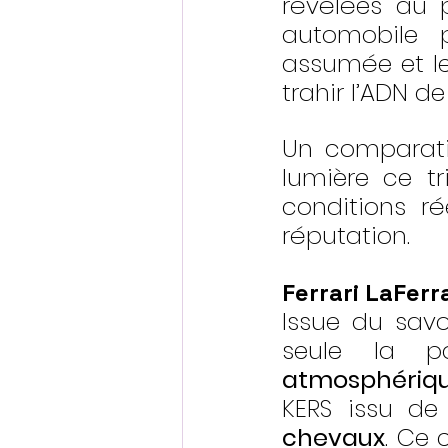
révélées au p
automobile p
assumée et le
trahir l’ADN d
Un comparati
lumière ce tr
conditions ré
réputation.
Ferrari LaFerr
Issue du savoi
seule la p
atmosphériq
KERS issu de
chevaux
. Ce 