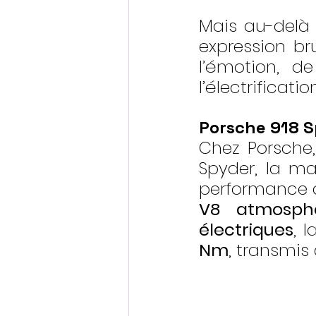
Mais au-delà d
expression bru
l’émotion, 
l’électrificat
Porsche 918 S
Chez Porsche,
Spyder, la ma
V8 atmosph
électriques
, l
Nm
, transmis