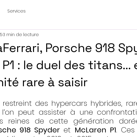
Services
25
3 min de lecture
aFerrari, Porsche 918 Sp
P1 : le duel des titans… 
té rare à saisir
 restreint des hypercars hybrides, rare
on peut assister à une confrontatio
ois reines de cette génération doré
sche 918 Spyder
 et 
McLaren P1
. Ces