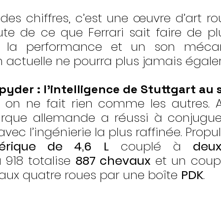
es chiffres, c’est une œuvre d’art rou
te de ce que Ferrari sait faire de plu
de la performance et un son méca
ion actuelle ne pourra plus jamais égaler
pyder : l’intelligence de Stuttgart au
 on ne fait rien comme les autres. A
rque allemande a réussi à conjuguer
érique de 4,6 L
 couplé à 
deux
a 918 totalise 
887 chevaux
 et un coup
 aux quatre roues par une boîte 
PDK
.