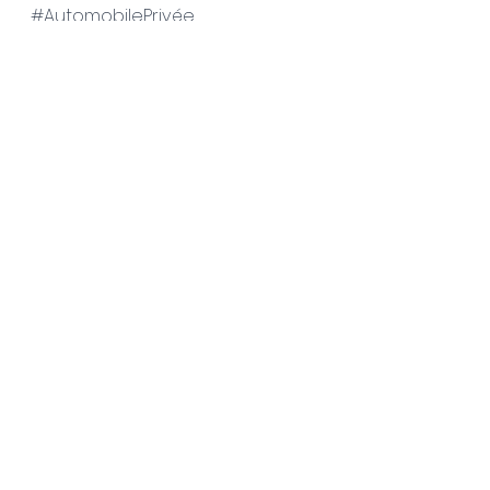
#AutomobilePrivée
#ContactezNous
#spconsulting6
7#philippeschmidt
Voir tout
Posts récents