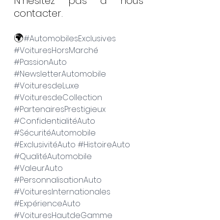
N'hésitez pas à nous 
contacter.  
🌍
#AutomobilesExclusives
#VoituresHorsMarché
#PassionAuto
#NewsletterAutomobile
#VoituresdeLuxe
#VoituresdeCollection
#PartenairesPrestigieux
#ConfidentialitéAuto
#SécuritéAutomobile
#ExclusivitéAuto
#HistoireAuto
#QualitéAutomobile
#ValeurAuto
#PersonnalisationAuto
#VoituresInternationales
#ExpérienceAuto
#VoituresHautdeGamme