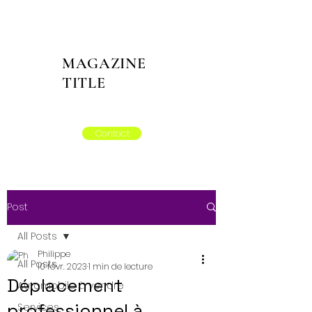
MAGAZINE
TITLE
Contact
Post
All Posts
Philippe
All Posts
10 févr. 2023
1 min de lecture
Déplacement
Automobile à vendre
professionnel à
Services