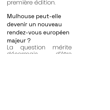
première édition.
Mulhouse peut-elle 
devenir un nouveau 
rendez-vous européen 
majeur ?
La question mérite 
désormais d’être 
posée.
Avec la force 
symbolique de la 
Collection Schlumpf, 
un positionnement 
premium assumé et 
une volonté visible 
d’installer un 