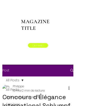
MAGAZINE
TITLE
Contact
Post
All Posts
Philippe
All Posts
15 mai
2 min de lecture
Concours d’Élégance
Automobile à vendre
International Schlumpf
Services